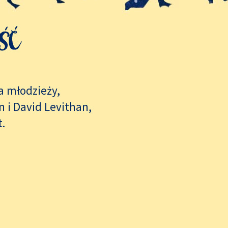
a młodzieży,
 i David Levithan,
t.