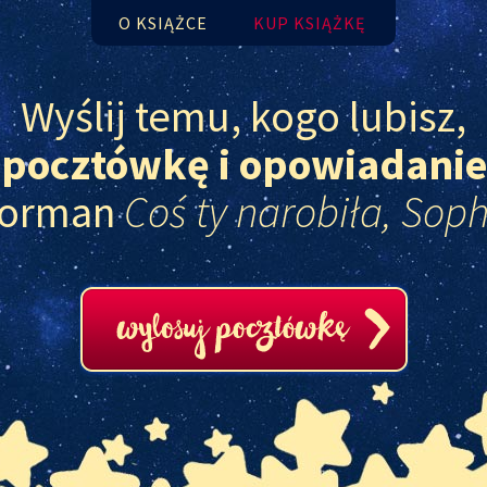
O KSIĄŻCE
KUP KSIĄŻKĘ
Wyślij temu, kogo lubisz,
pocztówkę i opowiadanie
Forman
Coś ty narobiła, Soph