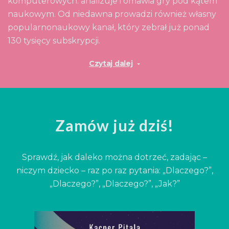
komputerowych: analizuje i omawia gry pod kątem
naukowym. Od niedawna prowadzi również własny
popularnonaukowy kanał, który zebrał już ponad
130 tysięcy subskrypcji.
Czytaj dalej
Zamów już dziś!
Sprawdź, jak daleko można dotrzeć, zadając –
niczym dziecko – raz po raz pytania: „Dlaczego?”,
„Dlaczego?”, „Dlaczego?”, „Jak?”