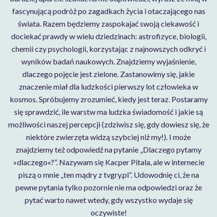
fascynującą podróż po zagadkach życia i otaczającego nas
świata. Razem będziemy zaspokajać swoją ciekawość i
dociekać prawdy w wielu dziedzinach: astrofizyce, biologii,
chemii czy psychologii, korzystając z najnowszych odkryć i
wyników badań naukowych. Znajdziemy wyjaśnienie,
dlaczego pojęcie jest zielone. Zastanowimy się, jakie
znaczenie miał dla ludzkości pierwszy lot człowieka w
kosmos. Spróbujemy zrozumieć, kiedy jest teraz. Postaramy
się sprawdzić, ile warstw ma ludzka świadomość i jakie są
możliwości naszej percepcji (zdziwisz się, gdy dowiesz się, że
niektóre zwierzęta widzą szybciej niż my!). I może
znajdziemy też odpowiedź na pytanie „Dlaczego pytamy
»dlaczego«?”. Nazywam się Kacper Pitala, ale w internecie
piszą o mnie „ten mądry z tvgry.pl”. Udowodnię ci, że na
pewne pytania tylko pozornie nie ma odpowiedzi oraz że
pytać warto nawet wtedy, gdy wszystko wydaje się
oczywiste!