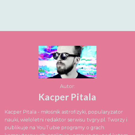
Autor:
Kacper Pitala
Kacper Pitala - miłośnik astrofizyki, popularyzator
nauki, wieloletni redaktor serwisu tvgry.pl. Tworzy i
publikuje na YouTubie programy o grach