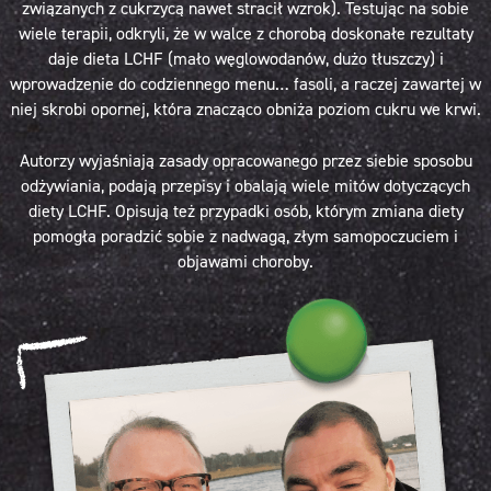
związanych z cukrzycą nawet stracił wzrok). Testując na sobie
wiele terapii, odkryli, że w walce z chorobą doskonałe rezultaty
daje dieta LCHF (mało węglowodanów, dużo tłuszczy) i
wprowadzenie do codziennego menu… fasoli, a raczej zawartej w
niej skrobi opornej, która znacząco obniża poziom cukru we krwi.
Autorzy wyjaśniają zasady opracowanego przez siebie sposobu
odżywiania, podają przepisy i obalają wiele mitów dotyczących
diety LCHF. Opisują też przypadki osób, którym zmiana diety
pomogła poradzić sobie z nadwagą, złym samopoczuciem i
objawami choroby.