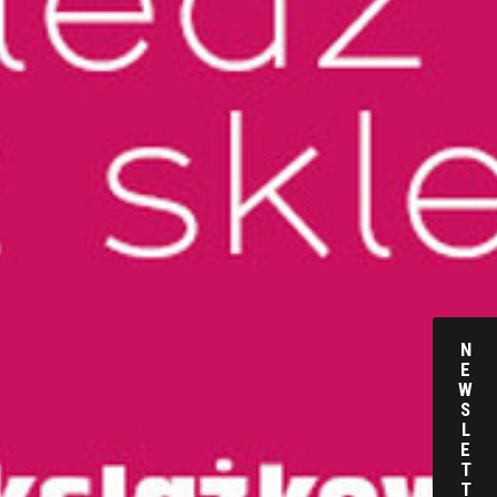
N
E
W
S
L
E
T
T