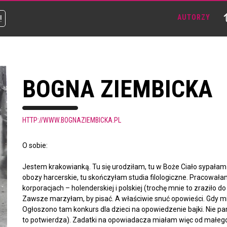
!
AUTORZY
BOGNA ZIEMBICKA
HTTP://WWW.BOGNAZIEMBICKA.PL
O sobie:
Jestem krakowianką. Tu się urodziłam, tu w Boże Ciało sypałam
obozy harcerskie, tu skończyłam studia filologiczne. Pracowa
korporacjach – holenderskiej i polskiej (trochę mnie to zraziło do
Zawsze marzyłam, by pisać. A właściwie snuć opowieści. Gdy mia
Ogłoszono tam konkurs dla dzieci na opowiedzenie bajki. Nie
to potwierdza). Zadatki na opowiadacza miałam więc od małeg