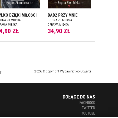
YLKO DZIĘKI MIŁOŚCI
BĄDŹ PRZY MNIE
GNA ZIEMBICKA
BOGNA ZIEMBICKA
RAWA MIĘKKA
OPRAWA MIĘKKA
4,90 ZŁ
34,90 ZŁ
2026 © copyright Wydawnictwo Otwarte
T
DOŁĄCZ DO NAS
FACEBOOK
TWITTER
YOUTUBE