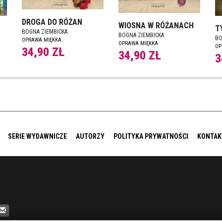
DROGA DO RÓŻAN
WIOSNA W RÓŻANACH
H
T
BOGNA ZIEMBICKA
BOGNA ZIEMBICKA
BO
OPRAWA MIĘKKA
OPRAWA MIĘKKA
OP
34,90 ZŁ
34,90 ZŁ
3
SERIE WYDAWNICZE
AUTORZY
POLITYKA PRYWATNOŚCI
KONTAK