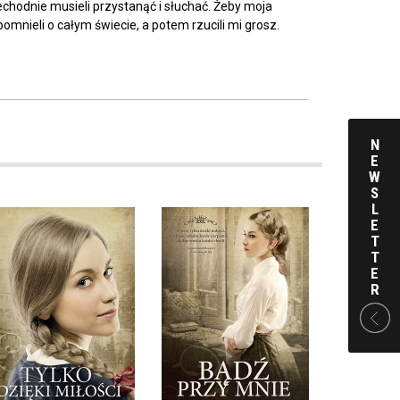
echodnie musieli przystanąć i słuchać. Żeby moja
omnieli o całym świecie, a potem rzucili mi grosz.
N
E
W
S
L
E
T
T
E
R