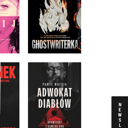
GHOSTWRITERKA
JULIE CLARK
IŃSKA
OPRAWA MIĘKKA Z BARWIONYMI
KKA
BRZEGAMI
 ZŁ
59,99 ZŁ
OGRAFIA
ADWOKAT DIABŁÓW.
YJNA
OPOWIEŚCI Z SAMEGO
DNA SĄDOWEGO PIEKŁA
HECKA,
N
STAK
PAWEŁ MATYJA
E
W
KKA
OPRAWA MIĘKKA
S
L