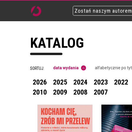
Zostań naszym autorem
KATALOG
data wydania
alfabetycznie po ty
SORTUJ:
2026
2025
2024
2023
2022
2010
2009
2008
2007
KOCHAM CIĘ, ZRÓB MI
PRZELEW. HISTORIE O
MIŁOŚCI, KTÓRA
KOSZTOWAŁA MILIONY,