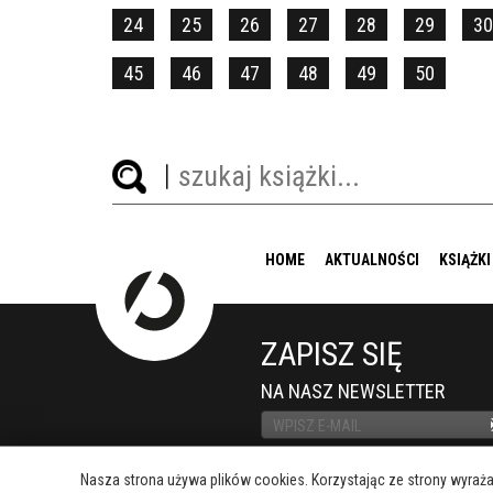
24
25
26
27
28
29
30
45
46
47
48
49
50
HOME
AKTUALNOŚCI
KSIĄŻKI
ZAPISZ SIĘ
NA NASZ NEWSLETTER
Nasza strona używa plików cookies. Korzystając ze strony wyraż