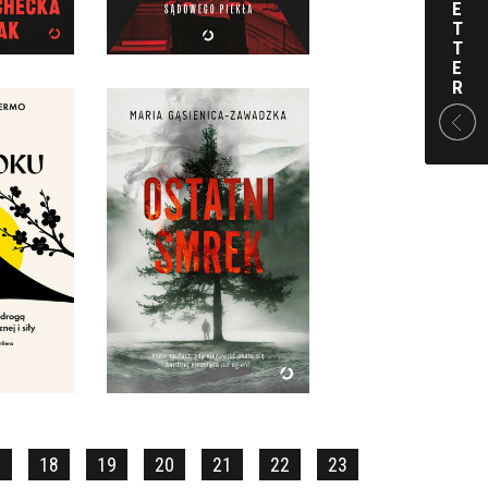
 ZŁ
64,99 ZŁ
E
T
T
E
R
OKU.
APOŃSKI
OSTATNI SMREK
ORNOŚCI
I SIŁY
MARIA GĄSIENICA
EFERMO
ZAWADZKA
KKA
OPRAWA MIĘKKA
 ZŁ
54,99 ZŁ
7
18
19
20
21
22
23