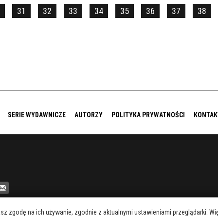
31
32
33
34
35
36
37
38
SERIE WYDAWNICZE
AUTORZY
POLITYKA PRYWATNOŚCI
KONTAK
asz zgodę na ich używanie, zgodnie z aktualnymi ustawieniami przeglądarki. 