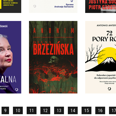
9 ZŁ
59,99 ZŁ
54,99
LNA.
72 PORY R
TKIE
KALENDARZ J
I JADWIGI
DROGĄ DO ODP
ZKIS
ANONIM
PSYCHICZNEJ 
KATKOWSKI
DIANA BRZEZIŃSKA
ANTONIO ANT
TWARDA
OPRAWA MIĘKKA
OPRAWA MIĘ
9 ZŁ
54,99 ZŁ
54,99
9
10
11
12
13
14
15
16
1