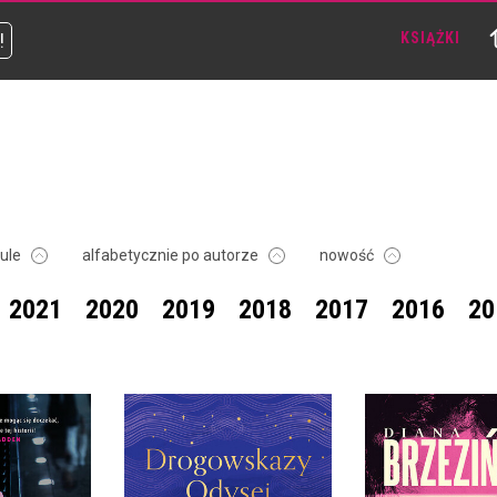
!
KSIĄŻKI
tule
alfabetycznie po autorze
nowość
2021
2020
2019
2018
2017
2016
20
DROGOWSKAZY ODYSEI.
7 PONADCZASOWYCH
LEKCJI O
WYTRWAŁOŚCI,
TOŻSAMOŚCI I