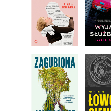
ZDROWIE, A NAWET
ŻYCIE
WYJAZD S
KLAUDIA ZIÓŁKOWSKA
JESSIE 
OPRAWA MIĘKKA
OPRAWA M
49,99 ZŁ
54,9
ŁOWCY CIEN
DZIAŁ
NAJBAR
TAJEMN
ZAGUBIONA
JEDNOSTKI
AMITY GAIGE
PIOTR H
OPRAWA MIĘKKA
OPRAWA M