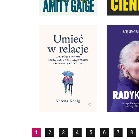
54,99 ZŁ
49,9
UMIEĆ W RELACJE. JAK
WIĘZI Z INNYMI LECZĄ
RADYKA
NAS, UWALNIAJĄ Z
WSZYS
TRAUM I POMAGAJĄ
SPRZECZNOŚC
ROZKWITAĆ
STANIS
VERENA KÖNIG
KRZYSZTOF 
OPRAWA MIĘKKA
OPRAWA 
54,99 ZŁ
64,9
1
2
3
4
5
6
7
8