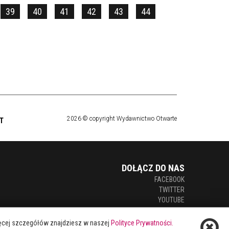
39
40
41
42
43
44
2026 © copyright Wydawnictwo Otwarte
T
DOŁĄCZ DO NAS
FACEBOOK
TWITTER
YOUTUBE
Więcej szczegółów znajdziesz w naszej
Polityce Prywatności.