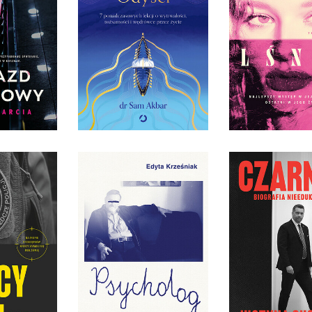
WĘDRÓWCE PRZEZ
ŁUŻBOWY
ŻYCIE
LŚNIJ
GARCIA
DR SAM AKBAR
DIANA BRZEZ
IĘKKA
OPRAWA MIĘKKA
OPRAWA MIĘ
9 ZŁ
49,99 ZŁ
54,99
I. KULISY
ANIA
CZARNEK. BI
DZIEJ
NIEEDUKAC
ICZEJ
PSYCHOLOG. SPRAWA
 POLICJI
ANDRZEJA SAMSONA
JUSTYNA SUC
ALICKI
EDYTA KRZEŚNIAK
PIOTR SZO
IĘKKA
OPRAWA MIĘKKA
OPRAWA MIĘ