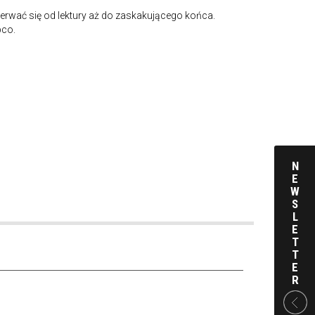
erwać się od lektury aż do zaskakującego końca.
pco.
N
E
W
S
L
E
T
T
E
R