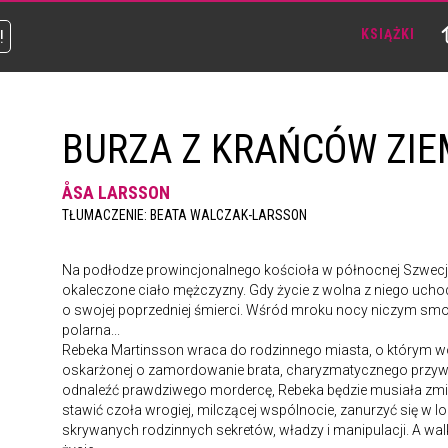
!
KSIĄŻKI
BURZA Z KRAŃCÓW ZIE
ÅSA LARSSON
TŁUMACZENIE: BEATA WALCZAK-LARSSON
Na podłodze prowincjonalnego kościoła w północnej Szwecji 
okaleczone ciało mężczyzny. Gdy życie z wolna z niego uchod
o swojej poprzedniej śmierci. Wśród mroku nocy niczym smok
polarna...
Rebeka Martinsson wraca do rodzinnego miasta, o którym w
oskarżonej o zamordowanie brata, charyzmatycznego przywó
odnaleźć prawdziwego mordercę, Rebeka będzie musiała zmie
stawić czoła wrogiej, milczącej wspólnocie, zanurzyć się w 
skrywanych rodzinnych sekretów, władzy i manipulacji. A wal