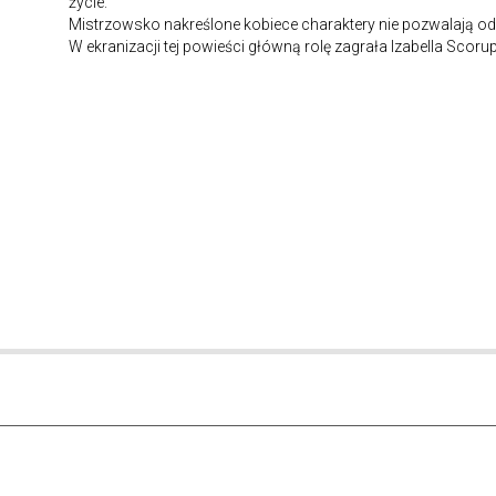
życie.
Mistrzowsko nakreślone kobiece charaktery nie pozwalają od
W ekranizacji tej powieści główną rolę zagrała Izabella Scoru