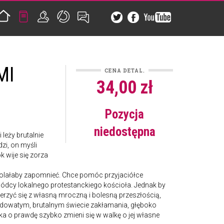
MI
CENA DETAL.
34,00 zł
Pozycja
niedostępna
leży brutalnie
zi, on myśli
 wije się zorza
olałaby zapomnieć. Chce pomóc przyjaciółce
dcy lokalnego protestanckiego kościoła. Jednak by
rzyć się z własną mroczną i bolesną przeszłością,
lodowatym, brutalnym świecie zakłamania, głęboko
ka o prawdę szybko zmieni się w walkę o jej własne