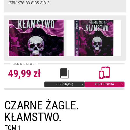
ISBN: 978-83-8135-318-2
CENA DETAL.
49,99 zł
KUP KSIĄŻKĘ
KUP E-BOOKA
CZARNE ŻAGLE.
KŁAMSTWO.
TOM 1