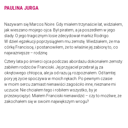
PAULINA JURGA
Nazywam się Marcos Noire. Gdy miałem trzynaście lat, widziałem,
jak wieszano mojego ojca. Był piratem, a ja poszedłem w jego
ślady. O jego tragicznym losie zdecydował markiz Rodrigo.
W dzień egzekucji poprzysiągłem mu zemstę. Wiedziałem, że ma
córkę Franciscę, i postanowiłem, że to właśnie jej zabiorę to, co
najważniejsze – rodzinę.
Cztery lata po śmierci ojca podczas abordażu dokonałem zemsty:
zabiłem rodziców Franciski. Jej przyjaciel przebrał ją za
okrętowego chłopca, ale ja od razu ją rozpoznałem. Od tamtej
pory jej życie spoczywa w moich rękach. Po pewnym czasie
w moim sercu zamiast nienawiści zagościło inne, nieznane mi
uczucie. Nie chciałem tego i robiłem wszystko, by je
przezwyciężyć. Miałem Franciski nienawidzić – czy to możliwe, że
zakochałem się w swoim największym wrogu?