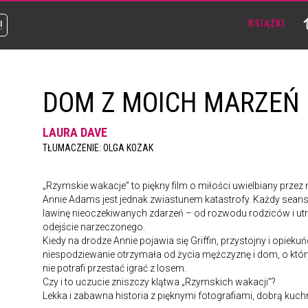
!
KSIĄŻKI
DOM Z MOICH MARZEŃ
LAURA DAVE
TŁUMACZENIE: OLGA KOZAK
„Rzymskie wakacje” to piękny film o miłości uwielbiany przez m
Annie Adams jest jednak zwiastunem katastrofy. Każdy sean
lawinę nieoczekiwanych zdarzeń – od rozwodu rodziców i utr
odejście narzeczonego.
Kiedy na drodze Annie pojawia się Griffin, przystojny i opiek
niespodziewanie otrzymała od życia mężczyznę i dom, o któr
nie potrafi przestać igrać z losem.
Czy i to uczucie zniszczy klątwa „Rzymskich wakacji”?
Lekka i zabawna historia z pięknymi fotografiami, dobrą kuchn