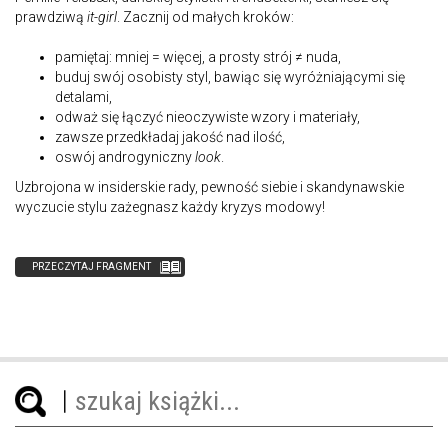
prawdziwą
it-girl
. Zacznij od małych kroków:
pamiętaj: mniej = więcej, a prosty strój ≠ nuda,
buduj swój osobisty styl, bawiąc się wyróżniającymi się
detalami,
odważ się łączyć nieoczywiste wzory i materiały,
zawsze przedkładaj jakość nad ilość,
oswój androgyniczny
look
.
Uzbrojona w insiderskie rady, pewność siebie i skandynawskie
wyczucie stylu zażegnasz każdy kryzys modowy!
PRZECZYTAJ FRAGMENT