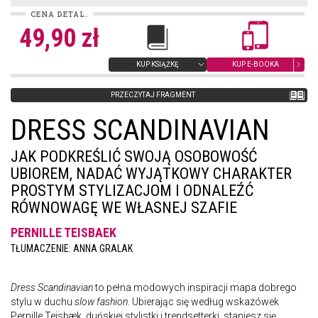
CENA DETAL.
49,90 zł
KUP KSIĄŻKĘ
KUP E-BOOKA
PRZECZYTAJ FRAGMENT
DRESS SCANDINAVIAN
JAK PODKREŚLIĆ SWOJĄ OSOBOWOŚĆ
UBIOREM, NADAĆ WYJĄTKOWY CHARAKTER
PROSTYM STYLIZACJOM I ODNALEŹĆ
RÓWNOWAGĘ WE WŁASNEJ SZAFIE
PERNILLE TEISBAEK
TŁUMACZENIE: ANNA GRALAK
Dress Scandinavian
to pełna modowych inspiracji mapa dobrego
stylu w duchu
slow fashion
. Ubierając się według wskazówek
Pernille Teisbæk, duńskiej stylistki i trendsetterki, staniesz się