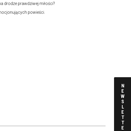
 na drodze prawdziwej miłości?
emocjonujących powieści.
N
E
W
S
L
E
T
T
E