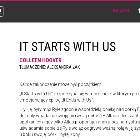
!
KSIĄŻKI
IT STARTS WITH US
COLLEEN HOOVER
TŁUMACZENIE: ALEKSANDRA ŻAK
Każde zakończenie może być początkiem.
„It Starts with Us” rozpoczyna się w momencie, w którym poz
emocjonujący epilog „It Ends with Us”.
Lily i jej były mąż Ryle zgodnie współdzielą opiekę nad córk
dnia Lily wpada na swoją pierwszą miłość – Altasa. Jest za
spotkaniem i gdy tylko Atlas proponuje randkę, bez namysłu s
uświadamia sobie, że Ryle wciąż odgrywa ważną rolę w jej życi
u boku swojej córki i byłej żony.