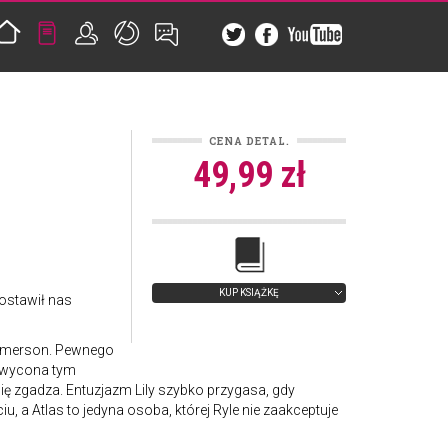
CENA DETAL.
49,99 zł
KUP KSIĄŻKĘ
ostawił nas
ą Emerson. Pewnego
chwycona tym
ię zgadza. Entuzjazm Lily szybko przygasa, gdy
u, a Atlas to jedyna osoba, której Ryle nie zaakceptuje