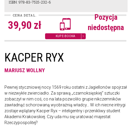
ISBN: 978-83-7515-232-6
Pozycja
CENA DETAL.
39,90 zł
niedostępna
KUP E-BOOKA
KACPER RYX
MARIUSZ WOLLNY
Pewnej styczniowej nocy 1569 roku ostatni z Jagiellonów spojrzał
w niezwykłe zwierciadło. Za sprawą „czarnoksięskiej” sztuczki
zobaczył w nim coś, co na lata pozwoliło grupie nikczemników
zawładnąć schorowaną wyobraźnią władcy… W ich niecne intrygi
zostaje wplątany Kacper Ryx – inteligentny i przenikliwy student
Akademii Krakowskiej. Czy uda mu się uratować majestat
Rzeczypospolitej?