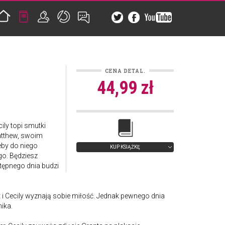
CENA DETAL.
44,99 zł
ly topi smutki
Matthew, swoim
eby do niego
KUP KSIĄŻKĘ
go. Będziesz
tępnego dnia budzi
i Cecily wyznają sobie miłość. Jednak pewnego dnia
ika.