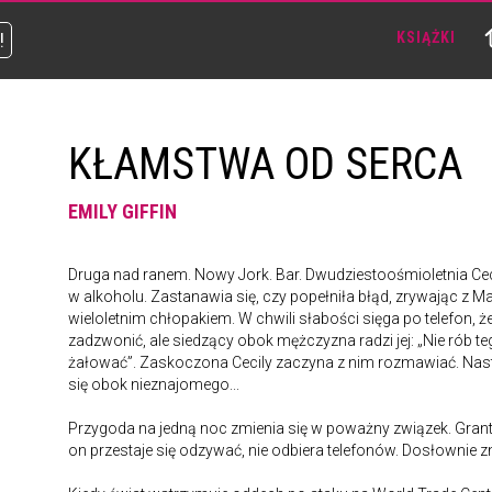
!
KSIĄŻKI
KŁAMSTWA OD SERCA
EMILY GIFFIN
Druga nad ranem. Nowy Jork. Bar. Dwudziestoośmioletnia Ceci
w alkoholu. Zastanawia się, czy popełniła błąd, zrywając z 
wieloletnim chłopakiem. W chwili słabości sięga po telefon, ż
zadzwonić, ale siedzący obok mężczyzna radzi jej: „Nie rób te
żałować”. Zaskoczona Cecily zaczyna z nim rozmawiać. Nas
się obok nieznajomego...
Przygoda na jedną noc zmienia się w poważny związek. Grant 
on przestaje się odzywać, nie odbiera telefonów. Dosłownie zn