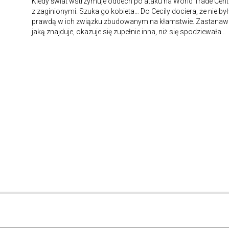
Kiedy świat wstrzymuje oddech po ataku na World Trade Cente
z zaginionymi. Szuka go kobieta… Do Cecily dociera, że nie by
prawdą w ich związku zbudowanym na kłamstwie. Zastanawia
jaką znajduje, okazuje się zupełnie inna, niż się spodziewała…