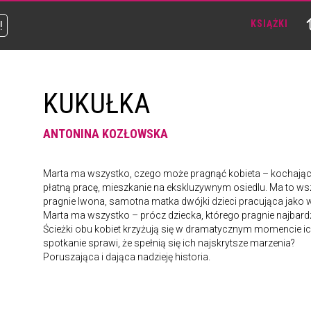
!
KSIĄŻKI
KUKUŁKA
ANTONINA KOZŁOWSKA
Marta ma wszystko, czego może pragnąć kobieta – kochają
płatną pracę, mieszkanie na ekskluzywnym osiedlu. Ma to ws
pragnie Iwona, samotna matka dwójki dzieci pracująca jako 
Marta ma wszystko – prócz dziecka, którego pragnie najbardzi
Ścieżki obu kobiet krzyżują się w dramatycznym momencie ich
spotkanie sprawi, że spełnią się ich najskrytsze marzenia?
Poruszająca i dająca nadzieję historia.