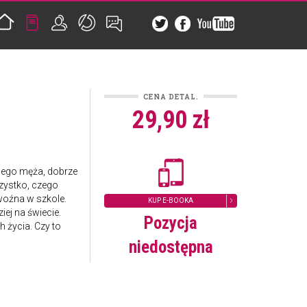
CENA DETAL.
29,90 zł
cego męża, dobrze
zystko, czego
woźna w szkole.
KUP E-BOOKA
ej na świecie.
Pozycja
 życia. Czy to
niedostępna