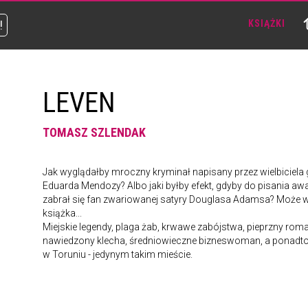
!
KSIĄŻKI
LEVEN
TOMASZ SZLENDAK
Jak wyglądałby mroczny kryminał napisany przez wielbiciela g
Eduarda Mendozy? Albo jaki byłby efekt, gdyby do pisania awa
zabrał się fan zwariowanej satyry Douglasa Adamsa? Może wła
książka...
Miejskie legendy, plaga żab, krwawe zabójstwa, pieprzny rom
nawiedzony klecha, średniowieczne bizneswoman, a ponadto bijat
w Toruniu - jedynym takim mieście.