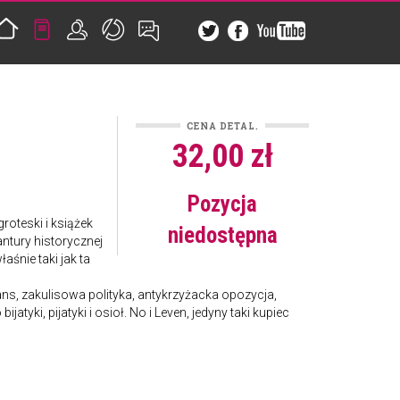
CENA DETAL.
32,00 zł
Pozycja
roteski i książek
niedostępna
ntury historycznej
śnie taki jak ta
ans, zakulisowa polityka, antykrzyżacka opozycja,
yki, pijatyki i osioł. No i Leven, jedyny taki kupiec