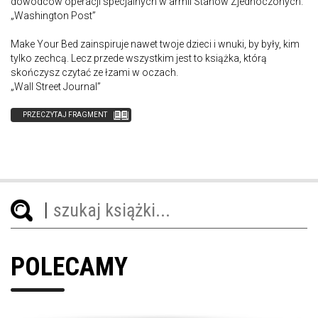
dowódców operacji specjalnych w armii Stanów Zjednoczonych.
„Washington Post”
Make Your Bed zainspiruje nawet twoje dzieci i wnuki, by były, kim
tylko zechcą. Lecz przede wszystkim jest to książka, którą
skończysz czytać ze łzami w oczach.
„Wall Street Journal”
PRZECZYTAJ FRAGMENT
POLECAMY