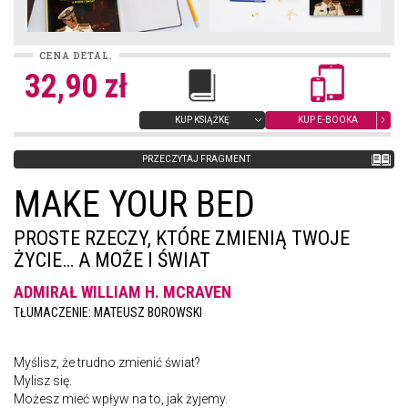
CENA DETAL.
32,90 zł
KUP KSIĄŻKĘ
KUP E-BOOKA
PRZECZYTAJ FRAGMENT
MAKE YOUR BED
PROSTE RZECZY, KTÓRE ZMIENIĄ TWOJE
ŻYCIE… A MOŻE I ŚWIAT
ADMIRAŁ WILLIAM H. MCRAVEN
TŁUMACZENIE: MATEUSZ BOROWSKI
Myślisz, że trudno zmienić świat?
Mylisz się.
Możesz mieć wpływ na to, jak żyjemy.