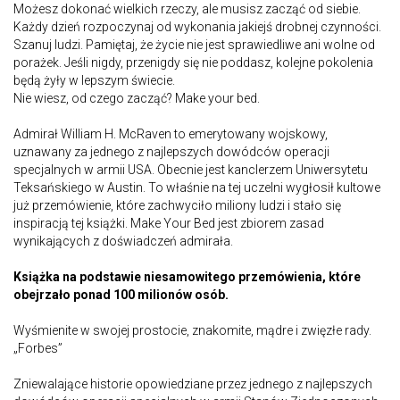
Możesz dokonać wielkich rzeczy, ale musisz zacząć od siebie.
Każdy dzień rozpoczynaj od wykonania jakiejś drobnej czynności.
Szanuj ludzi. Pamiętaj, że życie nie jest sprawiedliwe ani wolne od
porażek. Jeśli nigdy, przenigdy się nie poddasz, kolejne pokolenia
będą żyły w lepszym świecie.
Nie wiesz, od czego zacząć? Make your bed.
Admirał William H. McRaven to emerytowany wojskowy,
uznawany za jednego z najlepszych dowódców operacji
specjalnych w armii USA. Obecnie jest kanclerzem Uniwersytetu
Teksańskiego w Austin. To właśnie na tej uczelni wygłosił kultowe
już przemówienie, które zachwyciło miliony ludzi i stało się
inspiracją tej książki. Make Your Bed jest zbiorem zasad
wynikających z doświadczeń admirała.
Książka na podstawie niesamowitego przemówienia, które
obejrzało ponad 100 milionów osób.
Wyśmienite w swojej prostocie, znakomite, mądre i zwięzłe rady.
„Forbes”
Zniewalające historie opowiedziane przez jednego z najlepszych