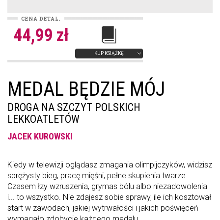
CENA DETAL.
44,99 zł
KUP KSIĄŻKĘ
MEDAL BĘDZIE MÓJ
DROGA NA SZCZYT POLSKICH
LEKKOATLETÓW
JACEK KUROWSKI
Kiedy w telewizji oglądasz zmagania olimpijczyków, widzisz
sprężysty bieg, pracę mięśni, pełne skupienia twarze.
Czasem łzy wzruszenia, grymas bólu albo niezadowolenia
i... to wszystko. Nie zdajesz sobie sprawy, ile ich kosztował
start w zawodach, jakiej wytrwałości i jakich poświęceń
wymagało zdobycie każdego medalu.