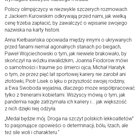
Polscy olimpijczycy w niezwykle szczerych rozmowach
z Jackiem Kurowskim odkrywają przed nami, jak wielką
cenę trzeba zapłacić, by zawalczyć o wpisanie swojego
nazwiska na karty historii.
Anna Kiełbasińska opowiada między innymi o ukrywanych
przed fanami niemal agonalnych stanach po biegach,
Paweł Wojciechowski o tym, jak niewiele brakowało, by
skończył na wózku inwalidzkim, Joanna Fiodorow mówi
o samotności i traumie po śmierci ojca, Michał Haratyk
o tym, że przez pięć lat sportowej kariery nie zarobił ani
złotówki, Piotr Lisek o lęku o przyszłość swojej rodziny,
a Ewa Swoboda wyjaśnia, dlaczego może współpracować
tylko z trenerami kobietami. Wszyscy mówią o tym, jak
pandemia nagle zatrzymała ich kariery i... jak większość
z nich dzięki niej odżyła.
„Medal będzie mój. Droga na szczyt polskich lekkoatletów”
to pasjonujące opowieści o determinacji, bólu, łzach, ale
też sile woli i charakteru."