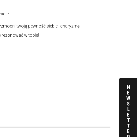
nicie
wzmocni twoją pewność siebie i charyzmę
 rezonować w tobie!
N
E
W
S
L
E
T
T
E
R