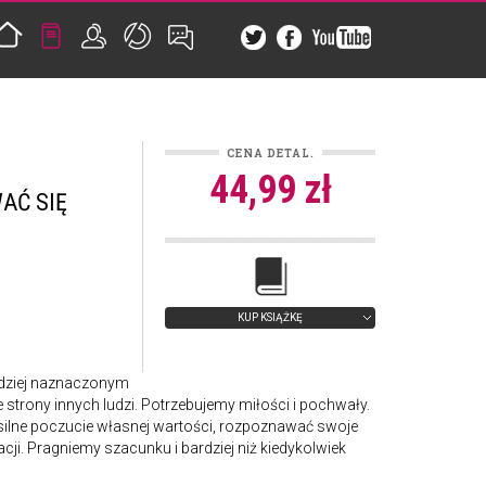
CENA DETAL.
44,99 zł
AĆ SIĘ
KUP KSIĄŻKĘ
rdziej naznaczonym
trony innych ludzi. Potrzebujemy miłości i pochwały.
lne poczucie własnej wartości, rozpoznawać swoje
ji. Pragniemy szacunku i bardziej niż kiedykolwiek