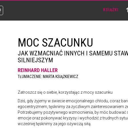
!
KSIĄŻKI
MOC SZACUNKU
JAK WZMACNIAĆ INNYCH I SAMEMU STAW
SILNIEJSZYM
REINHARD HALLER
TŁUMACZENIE: MARTA KSIĄŻKIEWICZ
Zatroszcz się o siebie, korzystając z mocy szacunku
Dziś, gdy żyjemy w świecie emocjonalnego chłodu, coraz ba
egocentryzmem, tęsknimy za życzliwym zainteresowaniem ze s
Potrzebujemy pozytywnego wzmocnienia, by móc budować si
emocje oraz pokonywać kryzysy i wychodzić z trudnych sytuac
wcześniej tęsknimy za jego ożywczą siłą.