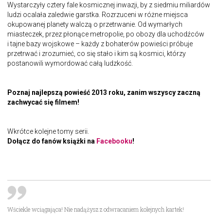
Wystarczyły cztery fale kosmicznej inwazji, by z siedmiu miliardów
ludzi ocalała zaledwie garstka. Rozrzuceni w różne miejsca
okupowanej planety walczą o przetrwanie. Od wymarłych
miasteczek, przez płonące metropolie, po obozy dla uchodźców
i tajne bazy wojskowe – każdy z bohaterów powieści próbuje
przetrwać i zrozumieć, co się stało i kim są kosmici, którzy
postanowili wymordować całą ludzkość.
Poznaj najlepszą powieść 2013 roku, zanim wszyscy zaczną
zachwycać się filmem!
Wkrótce kolejne tomy serii.
Dołącz do fanów książki na
Facebooku
!
Wściekle wciągająca! Nie nadążysz z odwracaniem kolejnych kartek!