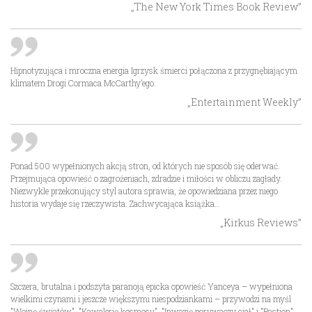
„The New York Times Book Review”
Hipnotyzująca i mroczna energia Igrzysk śmierci połączona z przygnębiającym
klimatem Drogi Cormaca McCarthy’ego.
„Entertainment Weekly”
Ponad 500 wypełnionych akcją stron, od których nie sposób się oderwać.
Przejmująca opowieść o zagrożeniach, zdradzie i miłości w obliczu zagłady.
Niezwykle przekonujący styl autora sprawia, że opowiedziana przez niego
historia wydaje się rzeczywista. Zachwycająca książka…
„Kirkus Reviews”
Szczera, brutalna i podszyta paranoją epicka opowieść Yanceya – wypełniona
wielkimi czynami i jeszcze większymi niespodziankami – przywodzi na myśl
"Wojnę światów", "Kawalerię kosmosu", "Inwazję porywaczy ciał" i "Bastion"