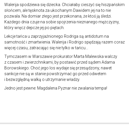
Walerija spodziewa się dziecka. Chciałaby cieszyć się hiszpańskim
słońcem, ale tęsknota za ukochanym Dawidem jej na to nie
pozwala. Na domiar złego jest przekonana, że ktoś ją śledzi.
Każdego dnia czuje na sobie spojrzenia nieznanego mężczyzny,
który wręcz depcze jej po piętach.
Lekcje tańca u zaprzyjaźnionego Rodriga są antidotum na
samotność i zmartwienia. Walerija i Rodrigo spędzają razem coraz
więcej czasu, zatracając się nie tylko w tańcu...
Tymczasem w Warszawie prokurator Marta Malewska walczy
z czasem i zwierzchnikami, by postawić przed sądem Adama
Borowskiego. Choć jego los wydaje się przesądzony, nawet
sankcje nie są w stanie powstrzymać go przed odwetem
i bezwzględną walką o utrzymanie władzy.
Jedno jest pewne: Magdalena Pyznar nie zwalania tempa!