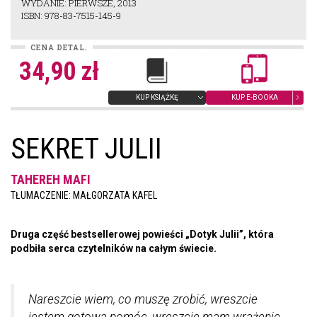
WYDANIE: PIERWSZE, 2013
ISBN: 978-83-7515-145-9
CENA DETAL.
34,90 zł
KUP KSIĄŻKĘ
KUP E-BOOKA
SEKRET JULII
TAHEREH MAFI
TŁUMACZENIE: MAŁGORZATA KAFEL
Druga część bestsellerowej powieści „Dotyk Julii”, która
podbiła serca czytelników na całym świecie.
Nareszcie wiem, co muszę zrobić, wreszcie