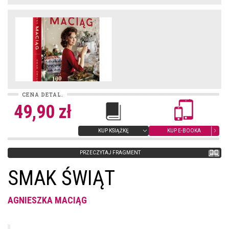
CENA DETAL.
49,90 zł
KUP KSIĄŻKĘ
KUP E-BOOKA
PRZECZYTAJ FRAGMENT
SMAK ŚWIĄT
AGNIESZKA MACIĄG