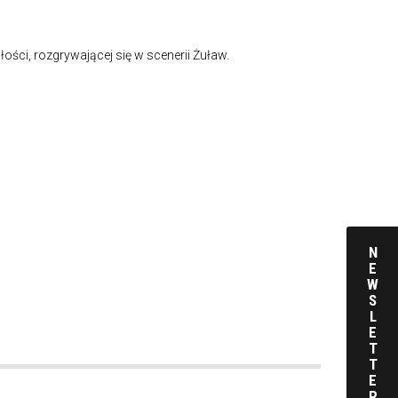
łości, rozgrywającej się w scenerii Żuław.
N
E
W
S
L
E
T
T
E
R