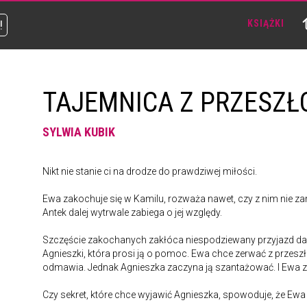
!
KSIĄŻKI
TAJEMNICA Z PRZESZŁ
SYLWIA KUBIK
Nikt nie stanie ci na drodze do prawdziwej miłości.
Ewa zakochuje się w Kamilu, rozważa nawet, czy z nim nie z
Antek dalej wytrwale zabiega o jej względy.
Szczęście zakochanych zakłóca niespodziewany przyjazd da
Agnieszki, która prosi ją o pomoc. Ewa chce zerwać z przeszł
odmawia. Jednak Agnieszka zaczyna ją szantażować. I Ewa ze
Czy sekret, które chce wyjawić Agnieszka, spowoduje, że Ewa 