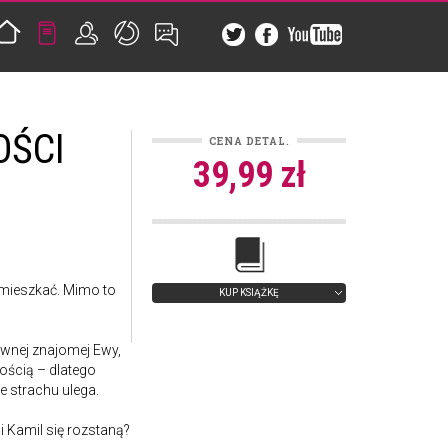
OŚCI
CENA DETAL.
39,99 zł
amieszkać. Mimo to
KUP KSIĄŻKĘ
wnej znajomej Ewy,
ością – dlatego
 strachu ulega.
i Kamil się rozstaną?