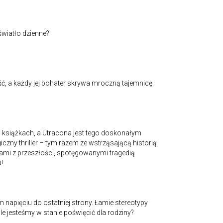
 światło dzienne?
, a każdy jej bohater skrywa mroczną tajemnicę.
j
 książkach, a Utracona jest tego doskonałym
czny thriller – tym razem ze wstrząsającą historią
tami z przeszłości, spotęgowanymi tragedią
!
napięciu do ostatniej strony. Łamie stereotypy
le jesteśmy w stanie poświęcić dla rodziny?