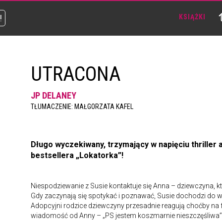
!
KSIĄŻKI
UTRACONA
JP DELANEY
TŁUMACZENIE: MAŁGORZATA KAFEL
Długo wyczekiwany, trzymający w napięciu thriller 
bestsellera „Lokatorka”!
Niespodziewanie z Susie kontaktuje się Anna – dziewczyna, któ
Gdy zaczynają się spotykać i poznawać, Susie dochodzi do wn
Adopcyjni rodzice dziewczyny przesadnie reagują choćby na f
wiadomość od Anny – „PS jestem koszmarnie nieszczęśliwa” –