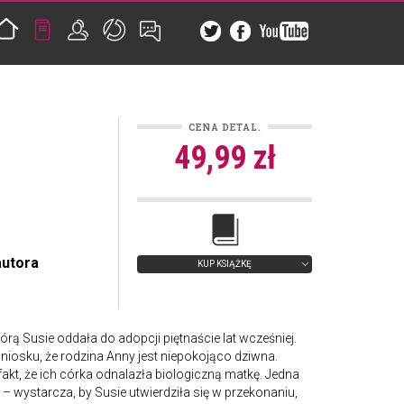
CENA DETAL.
49,99 zł
autora
KUP KSIĄŻKĘ
rą Susie oddała do adopcji piętnaście lat wcześniej.
iosku, że rodzina Anny jest niepokojąco dziwna.
akt, że ich córka odnalazła biologiczną matkę. Jedna
 wystarcza, by Susie utwierdziła się w przekonaniu,