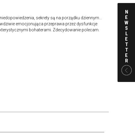
N
E
 niedopowiedzenia, sekrety są na porządku dziennym...
W
rawdziwie emocjonująca przeprawa przez dysfunkcje
S
arakterystycznymi bohaterami. Zdecydowanie polecam.
L
E
T
T
E
R