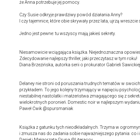
że Anna potrzebuje jej pomocy.
Czy Susie odkryje prawdziwy powód działania Anny?
I czy tajemnice, które obie skrywały przez lata, ujrzą wreszcie
Jedno jest pewne: tu wszyscy mają jakieś sekrety.
Niesamowicie wciągająca książka. Niejednoznaczna opowieść
Zdecydowanie najlepszy thriller, jaki przeczytasz w tym roku!
Diana Brzezińska, autorka serii o prokurator Gabrieli Sawickie
Delaney nie stroni od poruszania trudnych tematów w swoich
przykładem. To jego kolejny trzymający w napięciu psychologi
niestabilnej nastolatki i małżeństwa zmagającego się z sekre
wielokrotnych poronień. Domestic noir w najlepszym wydaniu
Paweł Ćwik @spursmaniak
Książka z gatunku tych nieodkładalnych. Trzyma w ogromnym 
i zmusza nas do zadania sobie najważniejszego pytania: co i i
Daniel i Małgorzata Grupa @Literaccy