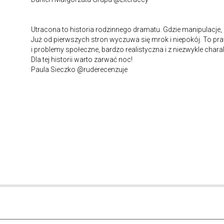
Utracona to historia rodzinnego dramatu. Gdzie manipulacje,
Już od pierwszych stron wyczuwa się mrok i niepokój. To p
i problemy społeczne, bardzo realistyczna i z niezwykle ch
Dla tej historii warto zarwać noc!
Paula Sieczko @ruderecenzuje