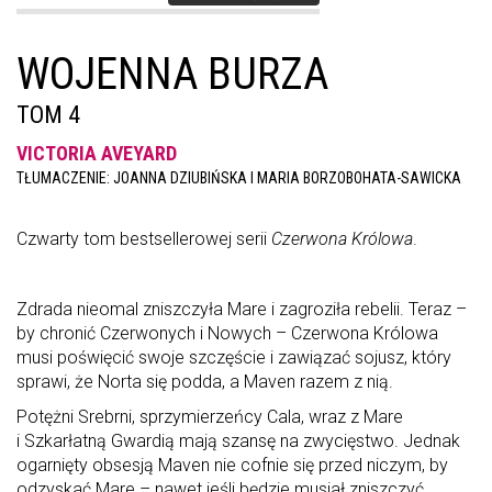
WOJENNA BURZA
TOM 4
VICTORIA AVEYARD
TŁUMACZENIE: JOANNA DZIUBIŃSKA I MARIA BORZOBOHATA-SAWICKA
Czwarty tom bestsellerowej serii
Czerwona Królowa
.
Zdrada nieomal zniszczyła Mare i zagroziła rebelii. Teraz –
by chronić Czerwonych i Nowych – Czerwona Królowa
musi poświęcić swoje szczęście i zawiązać sojusz, który
sprawi, że Norta się podda, a Maven razem z nią.
Potężni Srebrni, sprzymierzeńcy Cala, wraz z Mare
i Szkarłatną Gwardią mają szansę na zwycięstwo. Jednak
ogarnięty obsesją Maven nie cofnie się przed niczym, by
odzyskać Mare – nawet jeśli będzie musiał zniszczyć