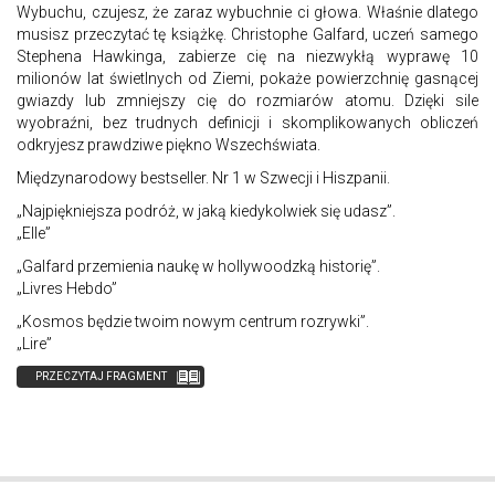
Wybuchu, czujesz, że zaraz wybuchnie ci głowa. Właśnie dlatego
musisz przeczytać tę książkę. Christophe Galfard, uczeń samego
Stephena Hawkinga, zabierze cię na niezwykłą wyprawę 10
milionów lat świetlnych od Ziemi, pokaże powierzchnię gasnącej
gwiazdy lub zmniejszy cię do rozmiarów atomu. Dzięki sile
wyobraźni, bez trudnych definicji i skomplikowanych obliczeń
odkryjesz prawdziwe piękno Wszechświata.
Międzynarodowy bestseller. Nr 1 w Szwecji i Hiszpanii.
„Najpiękniejsza podróż, w jaką kiedykolwiek się udasz”.
„Elle”
„Galfard przemienia naukę w hollywoodzką historię”.
„Livres Hebdo”
„Kosmos będzie twoim nowym centrum rozrywki”.
„Lire”
PRZECZYTAJ FRAGMENT