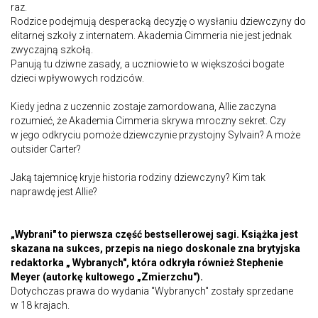
raz.
Rodzice podejmują desperacką decyzję o wysłaniu dziewczyny do
elitarnej szkoły z internatem. Akademia Cimmeria nie jest jednak
zwyczajną szkołą.
Panują tu dziwne zasady, a uczniowie to w większości bogate
dzieci wpływowych rodziców.
Kiedy jedna z uczennic zostaje zamordowana, Allie zaczyna
rozumieć, że Akademia Cimmeria skrywa mroczny sekret. Czy
w jego odkryciu pomoże dziewczynie przystojny Sylvain? A może
outsider Carter?
Jaką tajemnicę kryje historia rodziny dziewczyny? Kim tak
naprawdę jest Allie?
„Wybrani" to pierwsza część bestsellerowej sagi. Książka jest
skazana na sukces, przepis na niego doskonale zna brytyjska
redaktorka „ Wybranych", która odkryła również Stephenie
Meyer (autorkę kultowego „Zmierzchu").
Dotychczas prawa do wydania "Wybranych" zostały sprzedane
w 18 krajach.