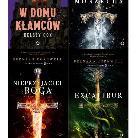
W DOMU KŁAMCÓW
ZIMOWY MONARCHA
KELSEY COX
BERNARD CORNWELL
OPRAWA MIĘKKA
OPRAWA TWARDA
54,99 ZŁ
49,90 ZŁ
NIEPRZYJACIEL BOGA
EXCALIBUR
BERNARD CORNWELL
BERNARD CORNWELL
OPRAWA TWARDA
OPRAWA TWARDA
49,90 ZŁ
49,90 ZŁ