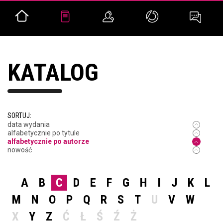
KATALOG
SORTUJ:
data wydania
alfabetycznie po tytule
alfabetycznie po autorze
nowość
A
B
C
D
E
F
G
H
I
J
K
L
M
N
O
P
Q
R
S
T
U
V
W
X
Y
Z
Ć
Ł
Ś
Ź
Ż