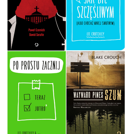
KSIĘŻY?
(ALBO CHOCIAŻ MNIEJ
SMUTNYM)
DAWID SERAFIN, PAWEŁ
CZERNICH
LEE CRUTCHLEY
OPRAWA MIĘKKA
OPRAWA MIĘKKA
54,99 ZŁ
29,90 ZŁ
PO PROSTU ZACZNIJ
WAYWARD PINES. SZUM
LEE CRUTCHLEY
BLAKE CROUCH
OPRAWA MIĘKKA
OPRAWA MIĘKKA
29,90 ZŁ
34,90 ZŁ