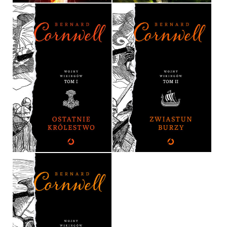
OSTATNIE KRÓLESTWO
ZWIASTUN BURZY
BERNARD CORNWELL
BERNARD CORNWELL
OPRAWA TWARDA
OPRAWA TWARDA
54,90 ZŁ
54,90 ZŁ