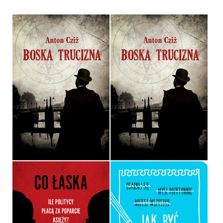
BOSKA TRUCIZNA
BOSKA TRUCIZNA
ANTON CZIŻ
ANTON CZIŻ
OPRAWA MIĘKKA
OPRAWA MIĘKKA
32,90 ZŁ
36,90 ZŁ
CO ŁASKA. ILE POLITYCY
PŁACĄ ZA POPARCIE
JAK BYĆ SZCZĘŚLIWYM