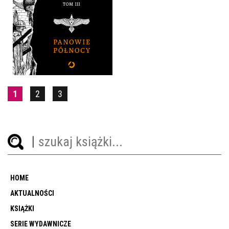
PANOWIE PÓŁNOCY
BERNARD CORNWELL
OPRAWA TWARDA
54,90 ZŁ
1
2
3
HOME
AKTUALNOŚCI
KSIĄŻKI
SERIE WYDAWNICZE