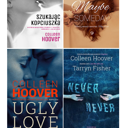
MAYBE SOMEDAY
SZUKAJĄC KOPCIUSZKA
COLLEEN HOOVER
COLLEEN HOOVER
OPRAWA MIĘKKA
17,90 ZŁ
36,90 ZŁ
NEVER NEVER
UGLY LOVE
COLLEEN HOOVER, TARRYN
COLLEEN HOOVER
FISHER
OPRAWA MIĘKKA
OPRAWA MIĘKKA
36,90 ZŁ
39,90 ZŁ