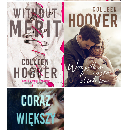
WSZYSTKIE NASZE
WITHOUT MERIT
OBIETNICE
COLLEEN HOOVER
COLLEEN HOOVER
OPRAWA MIĘKKA ZE SKRZYDEŁKAMI
OPRAWA MIĘKKA ZE SKRZYDEŁKAMI
39,90 ZŁ
39,90 ZŁ