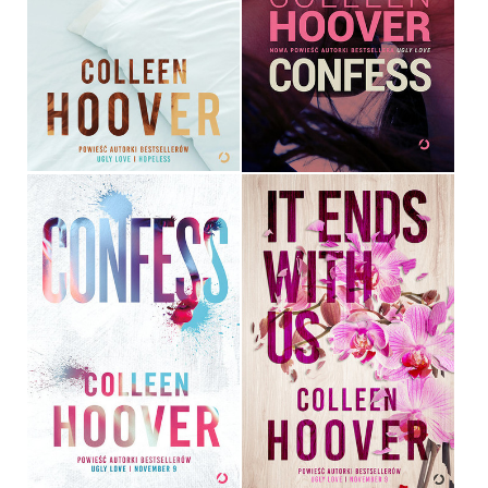
MAYBE SOMEDAY
CONFESS
COLLEEN HOOVER
COLLEEN HOOVER
39,90 ZŁ
39,90 ZŁ
IT ENDS WITH US
CONFESS
COLLEEN HOOVER
COLLEEN HOOVER
OPRAWA MIĘKKA ZE SKRZYDEŁKAMI
39,90 ZŁ
39,90 ZŁ