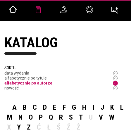
KATALOG
SORTUJ:
data wydania
alfabetycznie po tytule
alfabetycznie po autorze
nowość
A
B
C
D
E
F
G
H
I
J
K
L
M
N
O
P
Q
R
S
T
U
V
W
X
Y
Z
Ć
Ł
Ś
Ź
Ż