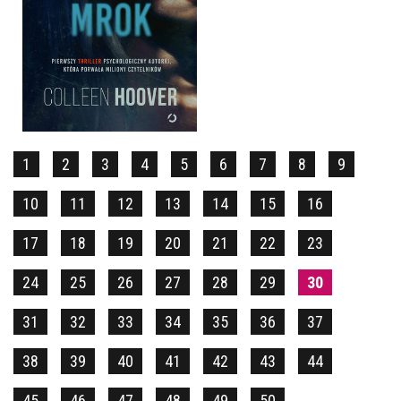
CORAZ WIĘKSZY MROK
COLLEEN HOOVER
OPRAWA MIĘKKA ZE SKRZYDEŁKAMI
39,90 ZŁ
1
2
3
4
5
6
7
8
9
10
11
12
13
14
15
16
17
18
19
20
21
22
23
24
25
26
27
28
29
30
31
32
33
34
35
36
37
38
39
40
41
42
43
44
45
46
47
48
49
50