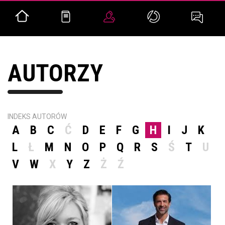
AUTORZY
INDEKS AUTORÓW
A
B
C
Ć
D
E
F
G
H
I
J
K
L
Ł
M
N
O
P
Q
R
S
Ś
T
U
V
W
X
Y
Z
Ż
Ź