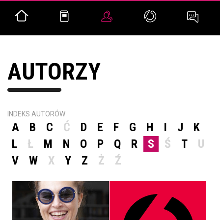
AUTORZY
INDEKS AUTORÓW
A
B
C
Ć
D
E
F
G
H
I
J
K
L
Ł
M
N
O
P
Q
R
S
Ś
T
U
V
W
X
Y
Z
Ż
Ź