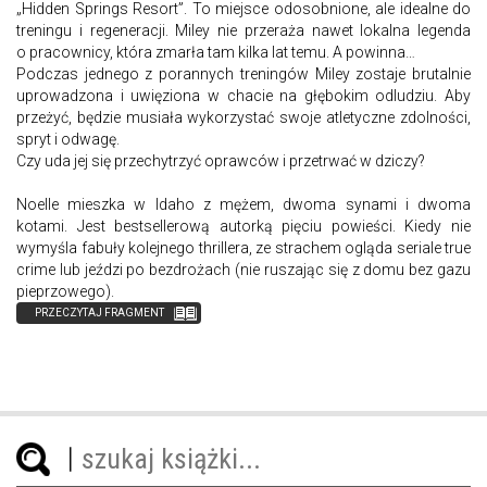
„Hidden Springs Resort”. To miejsce odosobnione, ale idealne do
treningu i regeneracji. Miley nie przeraża nawet lokalna legenda
o pracownicy, która zmarła tam kilka lat temu. A powinna…
Podczas jednego z porannych treningów Miley zostaje brutalnie
uprowadzona i uwięziona w chacie na głębokim odludziu. Aby
przeżyć, będzie musiała wykorzystać swoje atletyczne zdolności,
spryt i odwagę.
Czy uda jej się przechytrzyć oprawców i przetrwać w dziczy?
Noelle mieszka w Idaho z mężem, dwoma synami i dwoma
kotami. Jest bestsellerową autorką pięciu powieści. Kiedy nie
wymyśla fabuły kolejnego thrillera, ze strachem ogląda seriale true
crime lub jeździ po bezdrożach (nie ruszając się z domu bez gazu
pieprzowego).
PRZECZYTAJ FRAGMENT