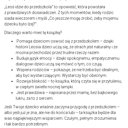
„Leoś idzie do przedszkola” to opowieść, która powstała
z prawdziwych doświadczeń. Z tych momentów, kiedy rodzic
siada wieczorem i myśli „Co jeszcze mogę zrobić, żeby mojemu
dziecku było lżej?”.
Dlaczego warto mieć tę książkę?
Pomaga dzieciom oswoić się z przedszkolem – dzięki
historii Leosia dzieci uczą się, że strach jest naturalny i że
można przechodzić przez trudne rzeczy razem.
Buduje język emocji – dzięki spokojnemu, empatycznemu
dialogowi dzieci uczą się mówić o tym, co czują.
Wspiera rodziców – pokazuje, że nie trzeba być idealnym,
aby być wystarczającym. Wystarczy być obecnym.
Rozwija bliskość – to książka, którą czyta się w przytuleniu,
w ciepłym świetle nocnej lampki.
Jest prawdziwa – napisana przez mamę, bez bajkowego
lukru, za to z sercem.
Jeśli Twoje dziecko właśnie zaczyna przygodę z przedszkolem –
albo jeśli już je zna, ale nie do końca lubi – ta książka będzie dla
was najpiękniejszym wsparciem. Czułym, pełnym zrozumienia
i tak bardzo potrzebnym.