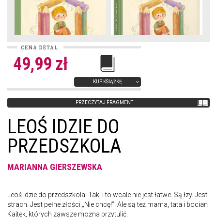
CENA DETAL.
49,99 zł
KUP KSIĄŻKĘ
PRZECZYTAJ FRAGMENT
LEOŚ IDZIE DO
PRZEDSZKOLA
MARIANNA GIERSZEWSKA
Leoś idzie do przedszkola. Tak, i to wcale nie jest łatwe. Są łzy. Jest
strach. Jest pełne złości „Nie chcę!”. Ale są też mama, tata i bocian
Kajtek, których zawsze można przytulić.