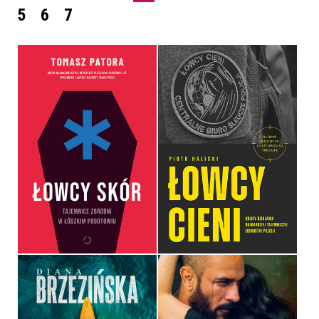
5
6
7
ŁOWCY CIENI. KULISY
ŁOWCY SKÓR. TAJEMNICE
DZIAŁANIA NAJBARDZIEJ
ZBRODNI W ŁÓDZKIM
TAJEMNICZEJ
POGOTOWIU
JEDNOSTKI POLICJI
TOMASZ PATORA
PIOTR HALICKI
OPRAWA MIĘKKA
OPRAWA MIĘKKA
54,99 ZŁ
49,99 ZŁ