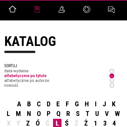
KATALOG
SORTUJ:
data wydania
alfabetycznie po tytule
alfabetycznie po autorze
nowość
A
B
C
D
E
F
G
H
I
J
K
L
M
N
O
P
Q
R
S
T
U
V
W
X
Y
Z
Ó
Ć
Ł
Ś
Ź
Ż
1
3
4