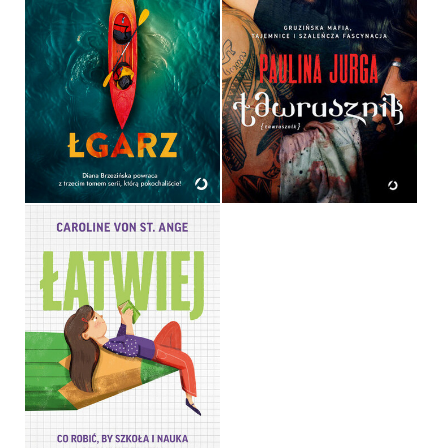
ŁGARZ
ŁAWRUSZNIK
DIANA BRZEZIŃSKA
PAULINA JURGA
OPRAWA MIĘKKA
OPRAWA MIĘKKA
49,99 ZŁ
44,99 ZŁ
ŁATWIEJ. CO ROBIĆ, BY
SZKOŁA I NAUKA SZŁY
JAK Z PŁATKA
CAROLINE VON ST. ANGE
OPRAWA MIĘKKA