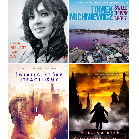
ŚWIAT NIE JEST TAKI ZŁY
ŚWIAT RÓWNOLEGŁY
HALINA KUNICKA, KAMILA
DRECKA
TOMEK MICHNIEWICZ
OPRAWA TWARDA
OPRAWA MIĘKKA
39,90 ZŁ
39,90 ZŁ
ŚWIĘTOKRADCY
ŚWIATŁO, KTÓRE
UTRACILIŚMY
WILLIAM RYAN
JILL SANTOPOLO
OPRAWA MIĘKKA