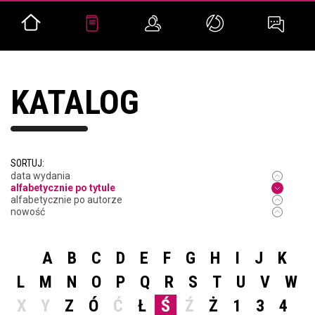
KATALOG
SORTUJ:
data wydania
alfabetycznie po tytule
alfabetycznie po autorze
nowość
A
B
C
D
E
F
G
H
I
J
K
L
M
N
O
P
Q
R
S
T
U
V
W
X
Y
Z
Ó
Ć
Ł
Ś
Ź
Ż
1
3
4