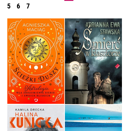
5
6
7
ŚCIEŻKI DUSZY
ŚMIERĆ W KLASZTORZE
AGNIESZKA MACIĄG
ADRIANNA EWA STAWSKA
OPRAWA TWARDA
OPRAWA MIĘKKA
69,99 ZŁ
29,00 ZŁ