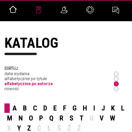
KATALOG
SORTUJ:
data wydania
alfabetycznie po tytule
alfabetycznie po autorze
nowość
A
B
C
D
E
F
G
H
I
J
K
L
M
N
O
P
Q
R
S
T
U
V
W
X
Y
Z
Ć
Ł
Ś
Ź
Ż