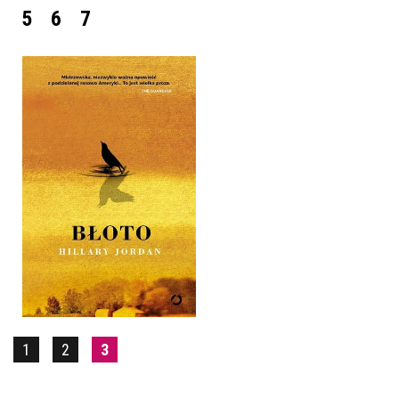
5
6
7
BŁOTO
HILLARY JORDAN
OPRAWA MIĘKKA ZE SKRZYDEŁKAMI
39,90 ZŁ
1
2
3