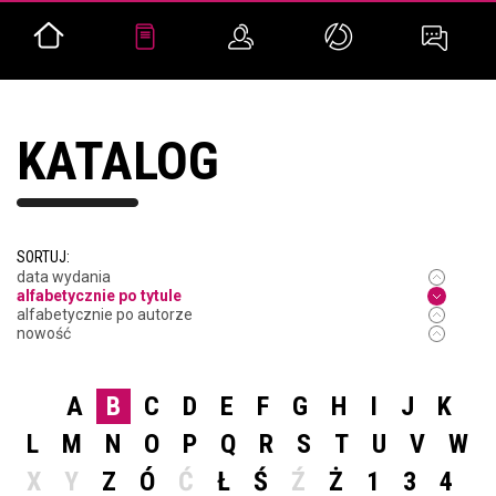
KATALOG
SORTUJ:
data wydania
alfabetycznie po tytule
alfabetycznie po autorze
nowość
A
B
C
D
E
F
G
H
I
J
K
L
M
N
O
P
Q
R
S
T
U
V
W
X
Y
Z
Ó
Ć
Ł
Ś
Ź
Ż
1
3
4