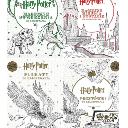
HARRY POTTER.
MAGICZNE MIEJSCA I
HARRY POTTER
POSTACIE DO
KOLOROWANIA
OPRACOWANIE ZBIOROWE
OPRACOWANIE ZBIOROWE
OPRAWA MIĘKKA
29,90 ZŁ
29,90 ZŁ
HARRY POTTER.
HARRY POTTER. PLAKATY
POCZTÓWKI DO
DO KOLOROWANIA
KOLOROWANIA
OPRACOWANIE ZBIOROWE
OPRACOWANIE ZBIOROWE