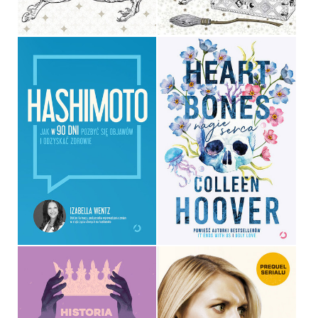
34,90 ZŁ
19,90 ZŁ
HEART BONES. NAGIE
HASHIMOTO
SERCA
IZABELLA WENTZ
COLLEEN HOOVER
OPRAWA MIĘKKA ZE SKRZYDEŁKAMI
OPRAWA MIĘKKA
39,90 ZŁ
49,99 ZŁ