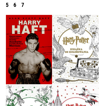
5
6
7
HARRY HAFT
HARRY POTTER
ALAN SCOTT HAFT
OPRACOWANIE ZBIOROWE
OPRAWA TWARDA
OPRAWA MIĘKKA
39,90 ZŁ
29,90 ZŁ