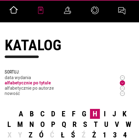
KATALOG
SORTUJ:
data wydania
alfabetycznie po tytule
alfabetycznie po autorze
nowość
A
B
C
D
E
F
G
H
I
J
K
L
M
N
O
P
Q
R
S
T
U
V
W
X
Y
Z
Ó
Ć
Ł
Ś
Ź
Ż
1
3
4