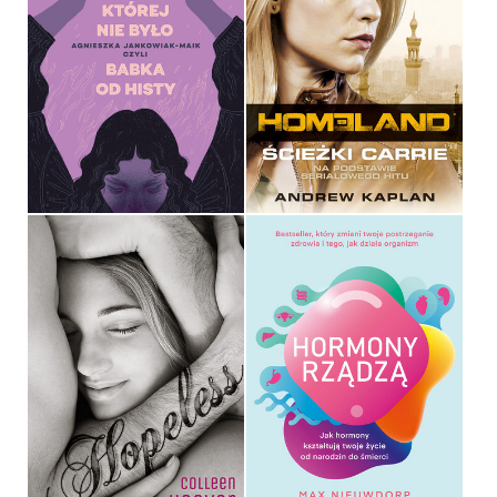
HISTORIA, KTÓREJ NIE
BYŁO
HOMELAND
AGNIESZKA JANKOWIAK-
MAIK
ANDREW KAPLAN
OPRAWA MIĘKKA
OPRAWA MIĘKKA
49,99 ZŁ
34,90 ZŁ
HOPELESS
HORMONY RZĄDZĄ
COLLEEN HOOVER
MAX NIEUWDORP
OPRAWA MIĘKKA
OPRAWA MIĘKKA
34,90 ZŁ
49,99 ZŁ