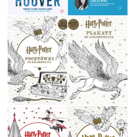
49,99 ZŁ
39,90 ZŁ
HARRY POTTER.
POCZTÓWKI DO
HARRY POTTER. PLAKATY
KOLOROWANIA
DO KOLOROWANIA
OPRACOWANIE ZBIOROWE
OPRACOWANIE ZBIOROWE
19,90 ZŁ
34,90 ZŁ