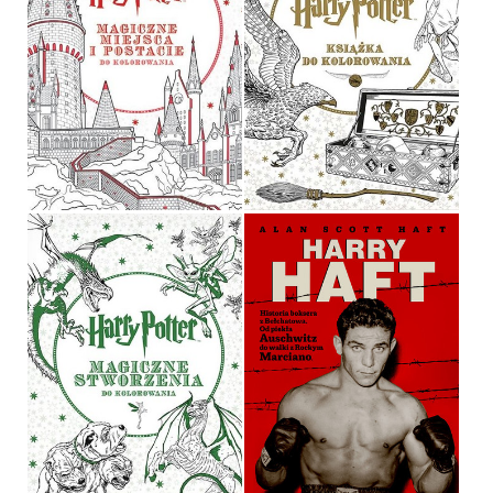
HARRY POTTER.
MAGICZNE MIEJSCA I
HARRY POTTER
POSTACIE DO
KOLOROWANIA
OPRACOWANIE ZBIOROWE
OPRACOWANIE ZBIOROWE
OPRAWA MIĘKKA
29,90 ZŁ
29,90 ZŁ
HARRY POTTER
HARRY HAFT
OPRACOWANIE ZBIOROWE
ALAN SCOTT HAFT
OPRAWA MIĘKKA
OPRAWA TWARDA
29,90 ZŁ
39,90 ZŁ