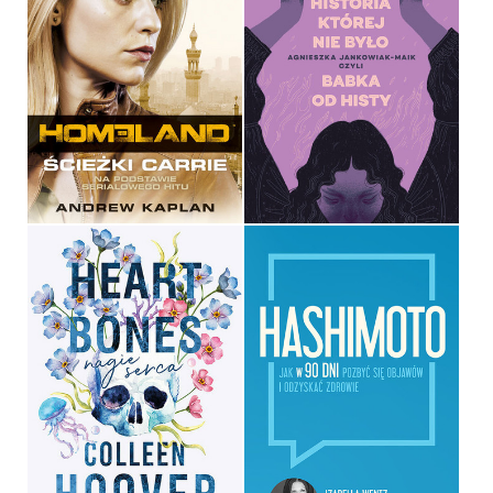
HISTORIA, KTÓREJ NIE
BYŁO
HOMELAND
AGNIESZKA JANKOWIAK-
ANDREW KAPLAN
MAIK
OPRAWA MIĘKKA
OPRAWA MIĘKKA
34,90 ZŁ
49,99 ZŁ
HEART BONES. NAGIE
SERCA
HASHIMOTO
COLLEEN HOOVER
IZABELLA WENTZ
OPRAWA MIĘKKA
OPRAWA MIĘKKA ZE SKRZYDEŁKAMI