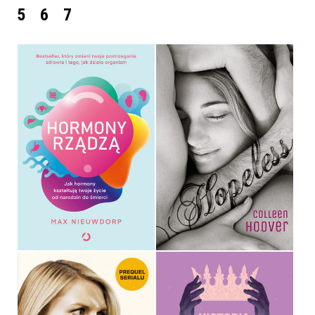
5
6
7
HORMONY RZĄDZĄ
HOPELESS
MAX NIEUWDORP
COLLEEN HOOVER
OPRAWA MIĘKKA
OPRAWA MIĘKKA
49,99 ZŁ
34,90 ZŁ