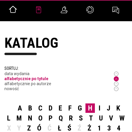
KATALOG
SORTUJ:
data wydania
alfabetycznie po tytule
alfabetycznie po autorze
nowość
A
B
C
D
E
F
G
H
I
J
K
L
M
N
O
P
Q
R
S
T
U
V
W
X
Y
Z
Ó
Ć
Ł
Ś
Ź
Ż
1
3
4