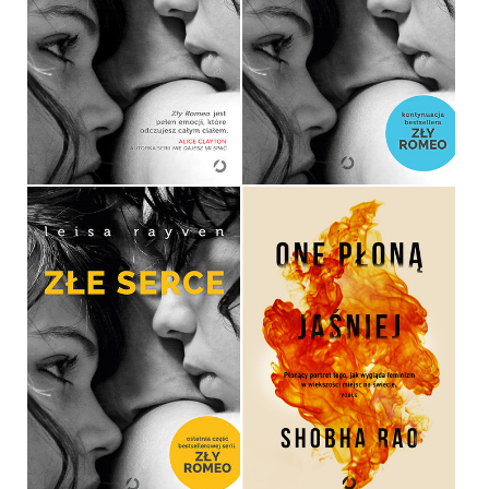
ZŁY ROMEO
ZŁA JULIA
LEISA RAYVEN
LEISA RAYVEN
OPRAWA MIĘKKA
36,90 ZŁ
36,90 ZŁ
ZŁE SERCE
ONE PŁONĄ JAŚNIEJ
LEISA RAYVEN
SHOBHA RAO
OPRAWA MIĘKKA
OPRAWA MIĘKKA ZE SKRZYDEŁKAMI
36,90 ZŁ
39,90 ZŁ