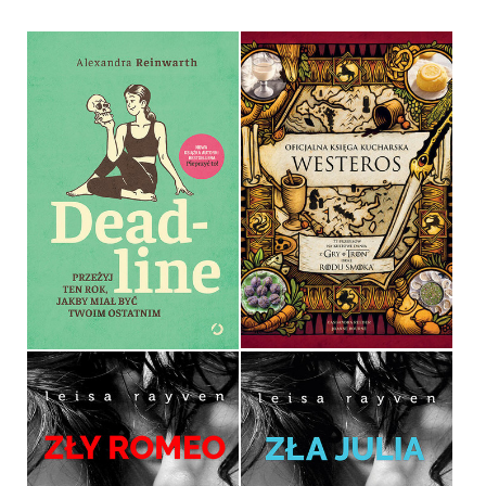
OFICJALNA KSIĘGA
KUCHARSKA WESTEROS.
77 PRZEPISÓW NA
KULTOWE DANIA Z GRY O
TRON ​​ORAZ RODU SMOKA
DEADLINE
CASSANDRA REEDER,
ALEXANDRA REINWARTH
JOANNE BOURNE
OPRAWA MIĘKKA
OPRAWA TWARDA
39,99 ZŁ
79,99 ZŁ