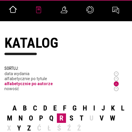
KATALOG
SORTUJ:
data wydania
alfabetycznie po tytule
alfabetycznie po autorze
nowość
A
B
C
D
E
F
G
H
I
J
K
L
M
N
O
P
Q
R
S
T
U
V
W
X
Y
Z
Ć
Ł
Ś
Ź
Ż