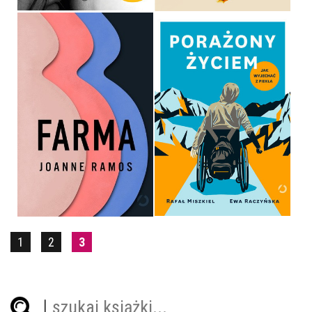
PORAŻONY ŻYCIEM. JAK
WYJECHAĆ Z PIEKŁA
FARMA
EWA RACZYŃSKA, RAFAŁ
JOANNE RAMOS
MISZKIEL
OPRAWA MIĘKKA ZE SKRZYDEŁKAMI
OPRAWA MIĘKKA
39,90 ZŁ
59,99 ZŁ
1
2
3