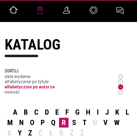
KATALOG
SORTUJ:
data wydania
alfabetycznie po tytule
alfabetycznie po autorze
nowość
A
B
C
D
E
F
G
H
I
J
K
L
M
N
O
P
Q
R
S
T
U
V
W
X
Y
Z
Ć
Ł
Ś
Ź
Ż