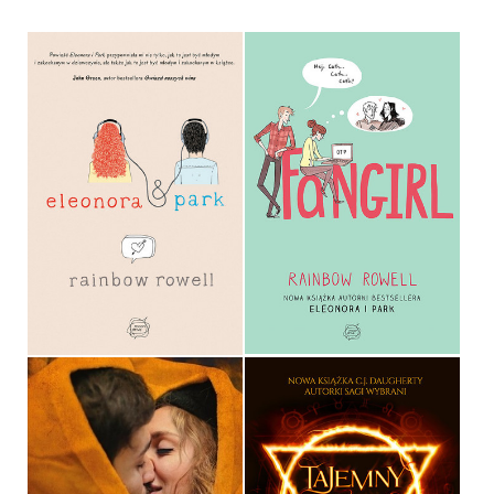
ELEONORA I PARK
FANGIRL
RAINBOW ROWELL
RAINBOW ROWELL
OPRAWA MIĘKKA
OPRAWA MIĘKKA
36,90 ZŁ
39,90 ZŁ