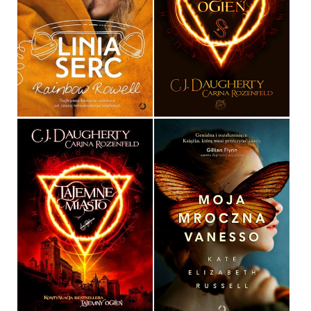
TAJEMNY OGIEŃ
LINIA SERC
C.J. DAUGHERTY, CARINA
RAINBOW ROWELL
ROZENFELD
OPRAWA MIĘKKA
OPRAWA MIĘKKA
34,90 ZŁ
39,90 ZŁ
MOJA MROCZNA
VANESSO
TAJEMNE MIASTO
KATE ELIZABETH RUSSELL
C.J. DAUGHERTY, CARINA
ROZENFELD
OPRAWA MIĘKKA ZE SKRZYDEŁKAMI
39,90 ZŁ
39,90 ZŁ