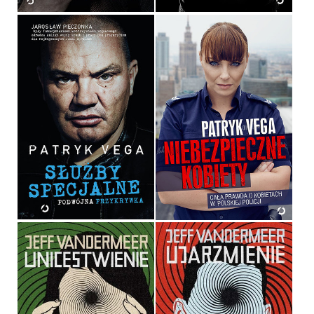
SŁUŻBY SPECJALNE
NIEBEZPIECZNE KOBIETY
PATRYK VEGA
PATRYK VEGA
OPRAWA MIĘKKA
36,90 ZŁ
39,90 ZŁ