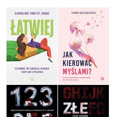
JAK KIEROWAĆ
ŁATWIEJ. CO ROBIĆ, BY
MYŚLAMI?
SZKOŁA I NAUKA SZŁY
JAK Z PŁATKA
THIMON VON BERLEPSCH,
CAROLINE VON ST. ANGE
LISA BITZER
OPRAWA MIĘKKA
OPRAWA MIĘKKA
49,99 ZŁ
44,99 ZŁ