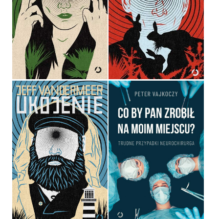
UNICESTWIENIE
UJARZMIENIE
JEFF VANDERMEER
JEFF VANDERMEER
OPRAWA MIĘKKA
OPRAWA MIĘKKA
36,90 ZŁ
36,90 ZŁ
CO BY PAN ZROBIŁ NA
MOIM MIEJSCU? TRUDNE
PRZYPADKI
UKOJENIE
NEUROCHIRURGA
JEFF VANDERMEER
PETER VAJKOCZY
OPRAWA MIĘKKA
OPRAWA MIĘKKA
36,90 ZŁ
49,99 ZŁ