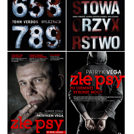
WYLICZANKA
ZŁE TOWARZYSTWO
JOHN VERDON
JOHN VERDON
OPRAWA MIĘKKA
OPRAWA MIĘKKA
39,90 ZŁ
39,90 ZŁ
ZŁE PSY. PO CIEMNEJ
ZŁE PSY. W IMIĘ ZASAD
STRONIE MOCY
PATRYK VEGA
PATRYK VEGA
OPRAWA MIĘKKA
OPRAWA MIĘKKA
36,90 ZŁ
36,90 ZŁ