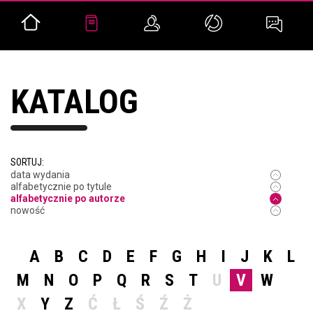
KATALOG
SORTUJ:
data wydania
alfabetycznie po tytule
alfabetycznie po autorze
nowość
A
B
C
D
E
F
G
H
I
J
K
L
M
N
O
P
Q
R
S
T
U
V
W
X
Y
Z
Ć
Ł
Ś
Ź
Ż