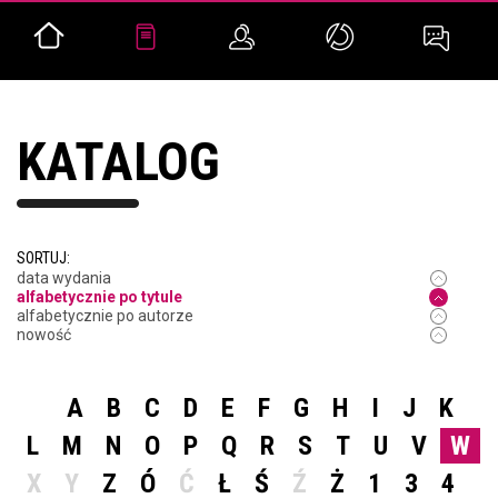
KATALOG
SORTUJ:
data wydania
alfabetycznie po tytule
alfabetycznie po autorze
nowość
A
B
C
D
E
F
G
H
I
J
K
L
M
N
O
P
Q
R
S
T
U
V
W
X
Y
Z
Ó
Ć
Ł
Ś
Ź
Ż
1
3
4