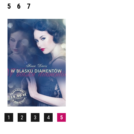
5
6
7
W BLASKU DIAMENTÓW
ANNA DAVIS
POCKET
19,90 ZŁ
1
2
3
4
5