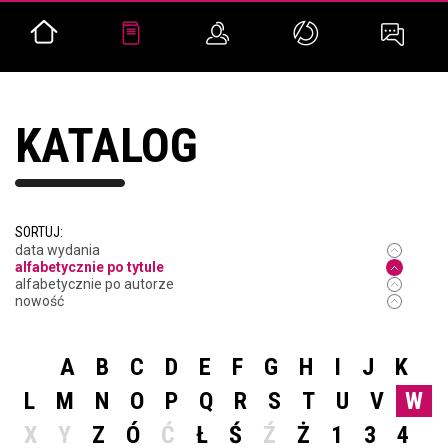
KATALOG
SORTUJ:
data wydania
alfabetycznie po tytule
alfabetycznie po autorze
nowość
A
B
C
D
E
F
G
H
I
J
K
L
M
N
O
P
Q
R
S
T
U
V
W
X
Y
Z
Ó
Ć
Ł
Ś
Ź
Ż
1
3
4