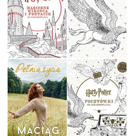
HARRY POTTER.
MAGICZNE MIEJSCA I
POSTACIE DO
HARRY POTTER. PLAKATY
KOLOROWANIA
DO KOLOROWANIA
OPRACOWANIE ZBIOROWE
OPRACOWANIE ZBIOROWE
29,90 ZŁ
34,90 ZŁ
HARRY POTTER.
POCZTÓWKI DO
PEŁNIA ŻYCIA
KOLOROWANIA
AGNIESZKA MACIĄG
OPRACOWANIE ZBIOROWE
49,90 ZŁ
19,90 ZŁ