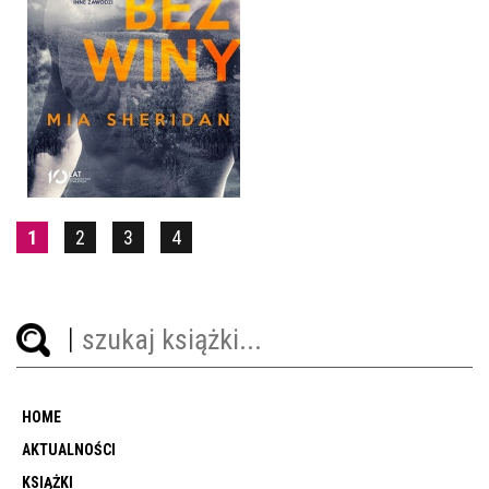
BEZ WINY
MIA SHERIDAN
OPRAWA MIĘKKA
39,90 ZŁ
1
2
3
4
HOME
AKTUALNOŚCI
KSIĄŻKI