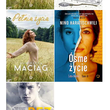
PEŁNIA ŻYCIA
ÓSME ŻYCIE (DLA BRILKI)
AGNIESZKA MACIĄG
NINO HARATISCHWILI
OPRAWA TWARDA
OPRAWA TWARDA
59,90 ZŁ
44,90 ZŁ