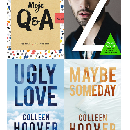
MOJE Q&A
ZAYN
BETSY FRANCO
ZAYN MALIK
34,90 ZŁ
49,90 ZŁ
UGLY LOVE
MAYBE SOMEDAY
COLLEEN HOOVER
COLLEEN HOOVER