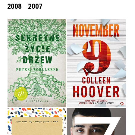
2008
2007
SEKRETNE ŻYCIE DRZEW
NOVEMBER 9
PETER WOHLLEBEN
COLLEEN HOOVER
OPRAWA TWARDA
44,90 ZŁ
39,90 ZŁ