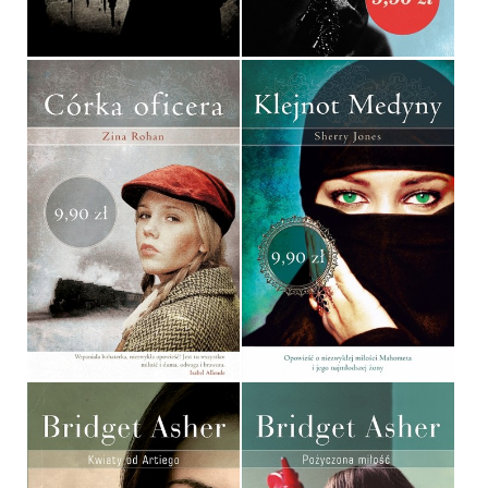
36,90 ZŁ
9,90 ZŁ
CÓRKA OFICERA
KLEJNOT MEDYNY
ZINA ROHAN
SHERRY JONES
POCKET
POCKET
9,90 ZŁ
9,90 ZŁ