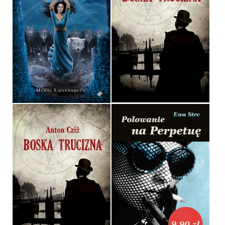
MOJRA
BOSKA TRUCIZNA
HENRI LOEVENBRUCK
ANTON CZIŻ
OPRAWA MIĘKKA
OPRAWA MIĘKKA
32,90 ZŁ
32,90 ZŁ
POLOWANIE NA
BOSKA TRUCIZNA
PERPETUĘ
ANTON CZIŻ
EWA STEC
OPRAWA MIĘKKA
POCKET