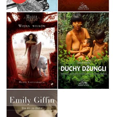
MOJRA
DUCHY DŻUNGLI
HENRI LOEVENBRUCK
JANUSZ KASZA
OPRAWA MIĘKKA
OPRAWA MIĘKKA
32,90 ZŁ
36,90 ZŁ