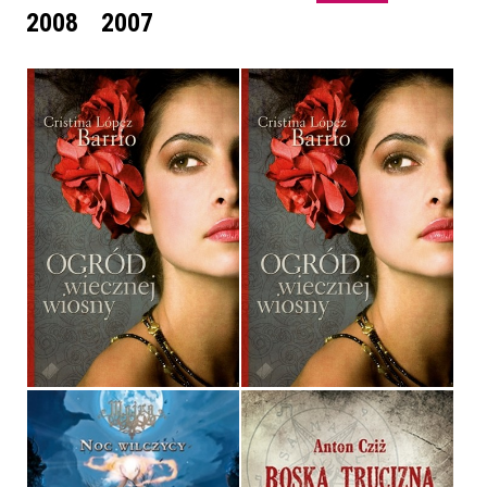
2008
2007
OGRÓD WIECZNEJ
OGRÓD WIECZNEJ
WIOSNY
WIOSNY
CRISTINA LÓPEZ BARRIO
CRISTINA LÓPEZ BARRIO
OPRAWA MIĘKKA
OPRAWA TWARDA
32,90 ZŁ
36,90 ZŁ