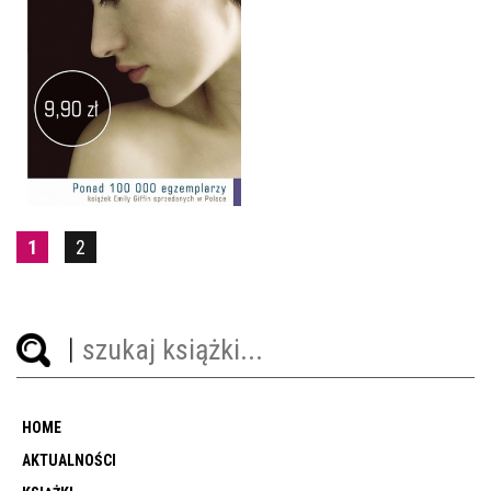
STO DNI PO ŚLUBIE
EMILY GIFFIN
POCKET
9,90 ZŁ
1
2
HOME
AKTUALNOŚCI