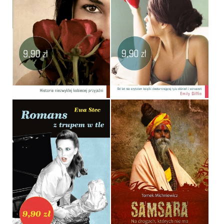
KWIATY OD ARTIEGO
POŻYCZONA MIŁOŚĆ
BRIDGET ASHER
BRIDGET ASHER
POCKET
POCKET
9,90 ZŁ
9,90 ZŁ
ROMANS Z TRUPEM W TLE
SAMSARA
EWA STEC
TOMEK MICHNIEWICZ
POCKET
OPRAWA MIĘKKA
9,90 ZŁ
39,90 ZŁ