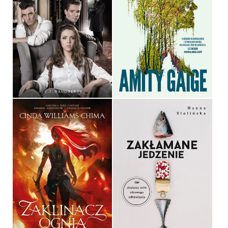
ZAGROŻENI
ZAGUBIONA
C.J. DAUGHERTY
AMITY GAIGE
OPRAWA MIĘKKA
OPRAWA MIĘKKA
39,90 ZŁ
54,99 ZŁ
ZAKŁAMANE JEDZENIE
ZAKLINACZ OGNIA
HANNA STOLIŃSKA
CINDA WILLIAMS CHIMA
OPRAWA MIĘKKA ZE SKRZYDEŁKAMI
39,90 ZŁ
39,90 ZŁ