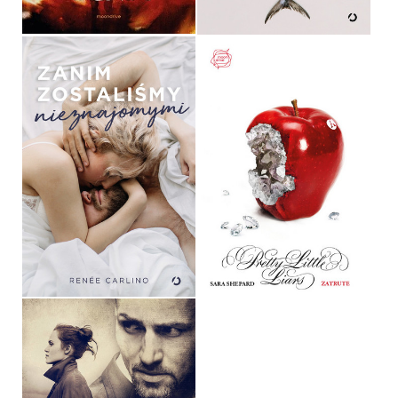
ZANIM ZOSTALIŚMY
NIEZNAJOMYMI
ZATRUTE
RENÉE CARLINO
SARA SHEPARD
OPRAWA MIĘKKA ZE SKRZYDEŁKAMI
OPRAWA MIĘKKA
36,90 ZŁ
36,90 ZŁ