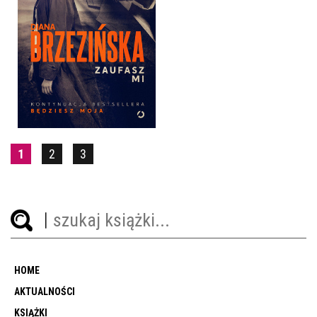
ZAUFASZ MI
DIANA BRZEZIŃSKA
OPRAWA MIĘKKA ZE SKRZYDEŁKAMI
39,90 ZŁ
1
2
3
HOME
AKTUALNOŚCI
KSIĄŻKI