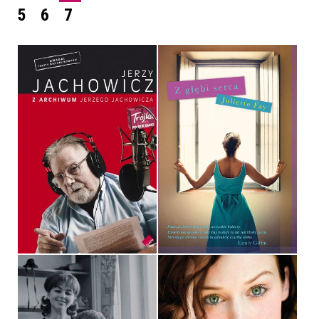
5
6
7
Z ARCHIWUM JERZEGO
JACHOWICZA
Z GŁĘBI SERCA
JERZY JACHOWICZ
JULIETTE FAY
OPRAWA MIĘKKA
POCKET
32,90 ZŁ
14,90 ZŁ