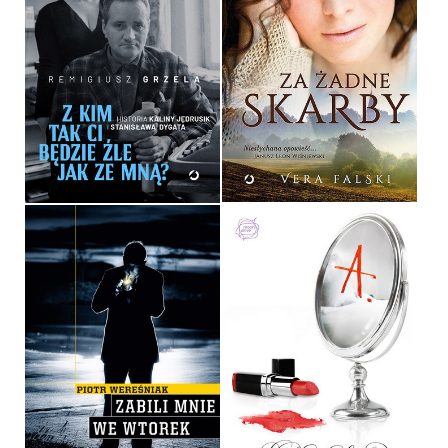
Z KIM TAK CI BĘDZIE ŹLE
JAK ZE MNĄ?
ZA ŻADNE SKARBY
REMIGIUSZ GRZELA
VERA FALSKI
OPRAWA TWARDA
OPRAWA MIĘKKA
49,99 ZŁ
34,90 ZŁ
ZABILI MNIE WE WTOREK
ZABÓJCZE
PIOTR WEREŚNIAK
SARA SHEPARD
OPRAWA MIĘKKA
OPRAWA MIĘKKA