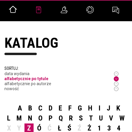
KATALOG
SORTUJ:
data wydania
alfabetycznie po tytule
alfabetycznie po autorze
nowość
A
B
C
D
E
F
G
H
I
J
K
L
M
N
O
P
Q
R
S
T
U
V
W
X
Y
Z
Ó
Ć
Ł
Ś
Ź
Ż
1
3
4