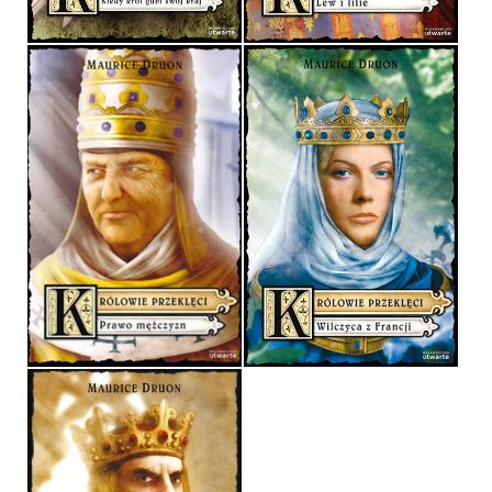
KRÓLOWIE PRZEKLĘCI
KRÓLOWIE PRZEKLĘCI
MAURICE DRUON
MAURICE DRUON
OPRAWA TWARDA
OPRAWA TWARDA
29,90 ZŁ
29,90 ZŁ