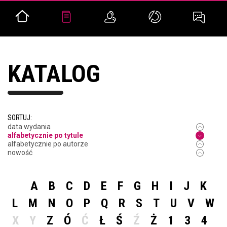
KATALOG
SORTUJ:
data wydania
alfabetycznie po tytule
alfabetycznie po autorze
nowość
A
B
C
D
E
F
G
H
I
J
K
L
M
N
O
P
Q
R
S
T
U
V
W
X
Y
Z
Ó
Ć
Ł
Ś
Ź
Ż
1
3
4