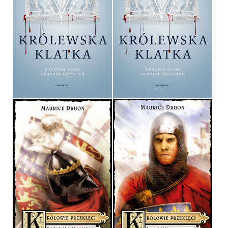
KRÓLEWSKA KLATKA
KRÓLEWSKA KLATKA
VICTORIA AVEYARD
VICTORIA AVEYARD
OPRAWA MIĘKKA ZE SKRZYDEŁKAMI
OPRAWA TWARDA
36,90 ZŁ
39,90 ZŁ
KRÓLOWIE PRZEKLĘCI
KRÓLOWIE PRZEKLĘCI
MAURICE DRUON
MAURICE DRUON
OPRAWA TWARDA
OPRAWA TWARDA
29,90 ZŁ
29,90 ZŁ