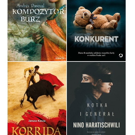
KOMPOZYTOR BURZ
KONKURENT
ANDRÉS PASCUAL
DIANA BRZEZIŃSKA
OPRAWA MIĘKKA
OPRAWA MIĘKKA
34,90 ZŁ
54,99 ZŁ
KOTKA I GENERAŁ
KORRIDA
NINO HARATISCHWILI
JANUSZ KASZA
OPRAWA TWARDA