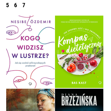
5
6
7
KOGO WIDZISZ W
LUSTRZE?
KOMPAS DIETETYCZNY
NESIBE ÖZDEMIR
BAS KAST
OPRAWA MIĘKKA
OPRAWA MIĘKKA ZE SKRZYDEŁKAMI
49,99 ZŁ
39,90 ZŁ