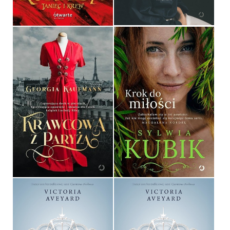
44,90 ZŁ
54,90 ZŁ
KRAWCOWA Z PARYŻA
KROK DO MIŁOŚCI
GEORGIA KAUFMANN
SYLWIA KUBIK
OPRAWA MIĘKKA
OPRAWA MIĘKKA
44,99 ZŁ
39,99 ZŁ