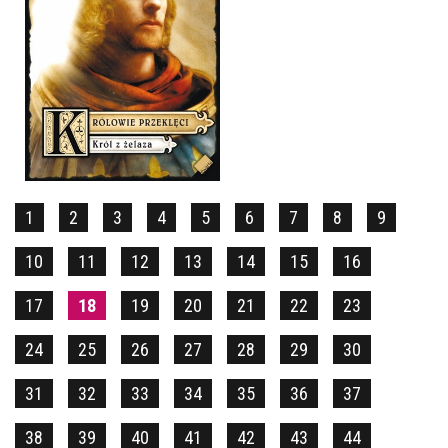
KRÓLOWIE PRZEKLĘCI
MAURICE DRUON
OPRAWA TWARDA
24,90 ZŁ
1
2
3
4
5
6
7
8
9
10
11
12
13
14
15
16
17
18
19
20
21
22
23
24
25
26
27
28
29
30
31
32
33
34
35
36
37
38
39
40
41
42
43
44