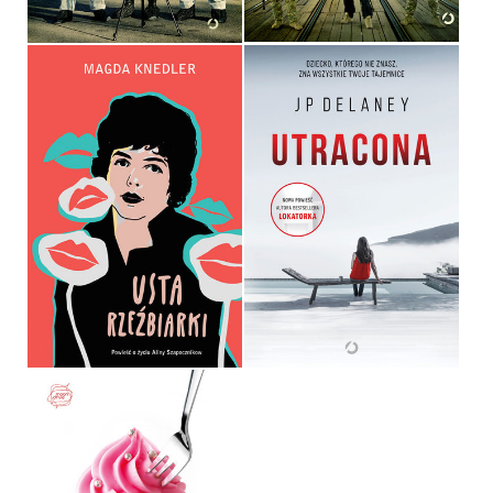
USTA RZEŹBIARKI
UTRACONA
MAGDA KNEDLER
JP DELANEY
OPRAWA TWARDA
OPRAWA MIĘKKA
49,99 ZŁ
49,99 ZŁ