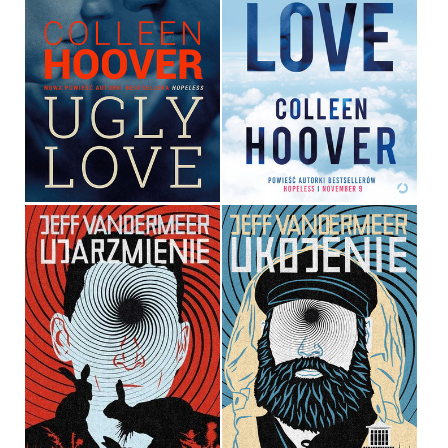
UGLY LOVE
UGLY LOVE
COLLEEN HOOVER
COLLEEN HOOVER
OPRAWA MIĘKKA
36,90 ZŁ
39,90 ZŁ
UJARZMIENIE
UKOJENIE
JEFF VANDERMEER
JEFF VANDERMEER
OPRAWA MIĘKKA
OPRAWA MIĘKKA