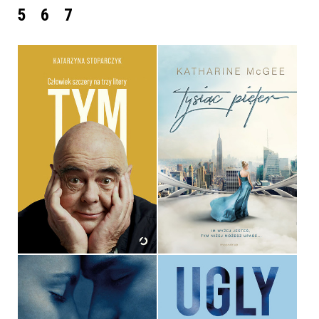
5
6
7
TYM. CZŁOWIEK SZCZERY
NA TRZY LITERY
TYSIĄC PIĘTER
KATARZYNA STOPARCZYK
KATHARINE MCGEE
OPRAWA TWARDA
OPRAWA MIĘKKA ZE SKRZYDEŁKAMI
59,99 ZŁ
36,90 ZŁ