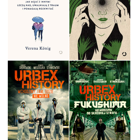
NAS, UWALNIAJĄ Z
TRAUM I POMAGAJĄ
ROZKWITAĆ
UNICESTWIENIE
VERENA KÖNIG
JEFF VANDERMEER
OPRAWA MIĘKKA
OPRAWA MIĘKKA
54,99 ZŁ
36,90 ZŁ
URBEX HISTORY.
URBEX HISTORY
FUKUSHIMA
ŁUKASZ DĄBROWSKI,
ŁUKASZ DĄBROWSKI,
KONRAD NIEDZIUŁKA, JAKUB
KONRAD NIEDZIUŁKA, JAKUB
STANKOWSKI
STANKOWSKI
OPRAWA MIĘKKA ZE SKRZYDEŁKAMI
OPRAWA MIĘKKA ZE SKRZYDEŁKAMI
44,90 ZŁ
44,90 ZŁ