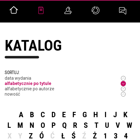
KATALOG
SORTUJ:
data wydania
alfabetycznie po tytule
alfabetycznie po autorze
nowość
A
B
C
D
E
F
G
H
I
J
K
L
M
N
O
P
Q
R
S
T
U
V
W
X
Y
Z
Ó
Ć
Ł
Ś
Ź
Ż
1
3
4