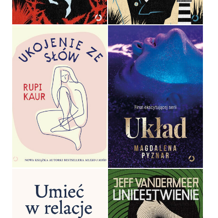
36,90 ZŁ
36,90 ZŁ
UKOJENIE ZE SŁÓW
UKŁAD
RUPI KAUR
MAGDALENA PYZNAR
OPRAWA MIĘKKA
OPRAWA MIĘKKA
49,99 ZŁ
49,99 ZŁ
UMIEĆ W RELACJE. JAK
WIĘZI Z INNYMI LECZĄ