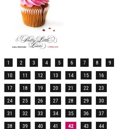
UWIKŁANE
SARA SHEPARD
OPRAWA MIĘKKA
32,90 ZŁ
1
2
3
4
5
6
7
8
9
10
11
12
13
14
15
16
17
18
19
20
21
22
23
24
25
26
27
28
29
30
31
32
33
34
35
36
37
38
39
40
41
42
43
44