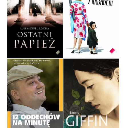
REMBRANDT, WOJNA I
DZIEWCZYNA Z
OSTATNI PAPIEŻ
KABARETU
LUIS MIGUEL ROCHA
MANULA KALICKA
OPRAWA MIĘKKA
OPRAWA MIĘKKA
29,90 ZŁ
32,90 ZŁ
12 ODDECHÓW NA
MINUTĘ
STO DNI PO ŚLUBIE
JANUSZ ŚWITAJ
EMILY GIFFIN
OPRAWA MIĘKKA
OPRAWA MIĘKKA