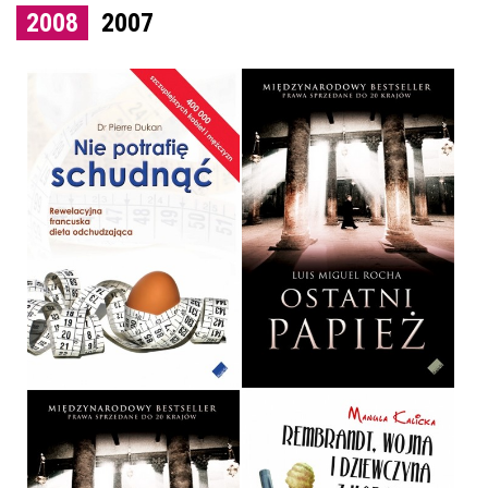
2008
2007
NIE POTRAFIĘ SCHUDNĄĆ
OSTATNI PAPIEŻ
PIERRE DUKAN
LUIS MIGUEL ROCHA
OPRAWA MIĘKKA
OPRAWA TWARDA
19,90 ZŁ
34,90 ZŁ